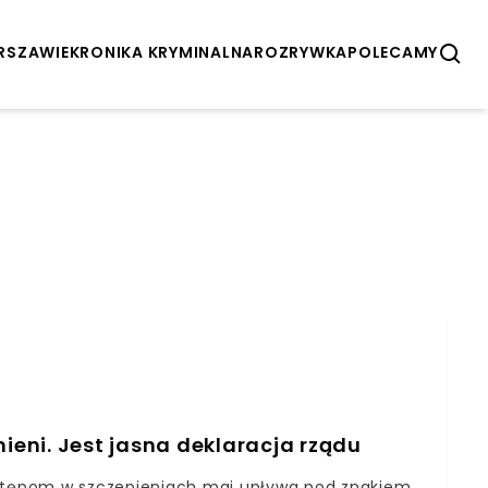
ARSZAWIE
KRONIKA KRYMINALNA
ROZRYWKA
POLECAMY
mieni. Jest jasna deklaracja rządu
ostępom w szczepieniach maj upływa pod znakiem