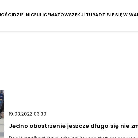
NOŚCI
DZIELNICE
ULICE
MAZOWSZE
KULTURA
DZIEJE SIĘ W W
19.03.2022 03:39
Jedno obostrzenie jeszcze długo się nie z
Dzięki spadkowi ilości zakażeń koronawirusem oraz p