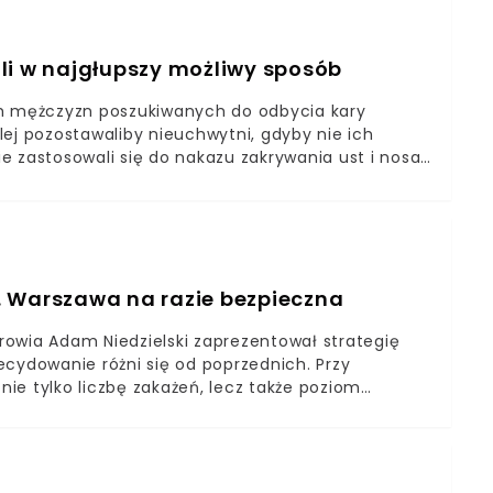
li w najgłupszy możliwy sposób
ch mężczyzn poszukiwanych do odbycia kary
ej pozostawaliby nieuchwytni, gdyby nie ich
ie zastosowali się do nakazu zakrywania ust i nosa.
w zamknięciu, a drugi zapłacił zasądzoną mu
. Warszawa na razie bezpieczna
rowia Adam Niedzielski zaprezentował strategię
ecydowanie różni się od poprzednich. Przy
ie tylko liczbę zakażeń, lecz także poziom
 może na razie odetchnąć z ulgą.