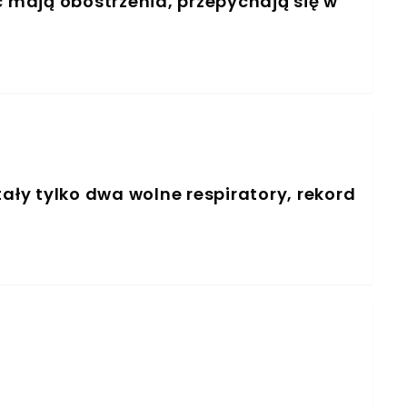
c mają obostrzenia, przepychają się w
ły tylko dwa wolne respiratory, rekord