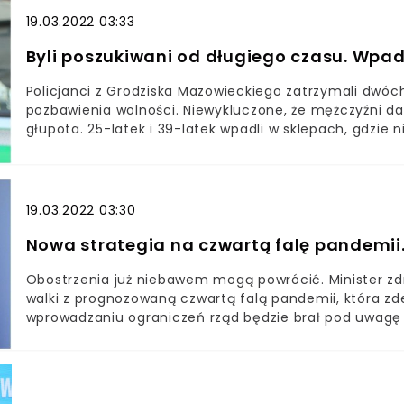
19.03.2022 03:33
Byli poszukiwani od długiego czasu. Wpad
Policjanci z Grodziska Mazowieckiego zatrzymali dwó
pozbawienia wolności. Niewykluczone, że mężczyźni dal
głupota. 25-latek i 39-latek wpadli w sklepach, gdzie n
Pierwszy z nich spędzi teraz najbliższe pięć miesięcy 
wcześniej karę grzywny.
19.03.2022 03:30
Nowa strategia na czwartą falę pandemii
Obostrzenia już niebawem mogą powrócić. Minister zd
walki z prognozowaną czwartą falą pandemii, która zd
wprowadzaniu ograniczeń rząd będzie brał pod uwagę n
wyszczepienia w poszczególnych regionach. Mazowsze