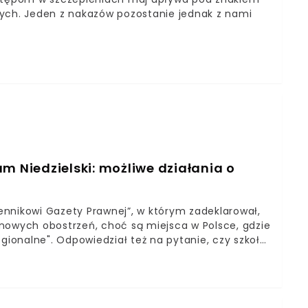
nych. Jeden z nakazów pozostanie jednak z nami
m Niedzielski: możliwe działania o
iennikowi Gazety Prawnej”, w którym zadeklarował,
nowych obostrzeń, choć są miejsca w Polsce, gdzie
onalne". Odpowiedział też na pytanie, czy szkoły
 się na tryb zdalny.