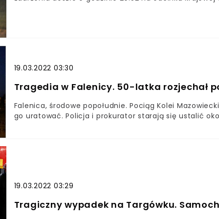
a Międzyrzecem Podlaskim – poinformowała Generalna 
zderzyły się dwa samochody osobowe.
19.03.2022 03:30
Tragedia w Falenicy. 50-latka rozjechał 
Falenica, środowe popołudnie. Pociąg Kolei Mazowiecki
go uratować. Policja i prokurator starają się ustalić o
19.03.2022 03:29
Tragiczny wypadek na Targówku. Samochó