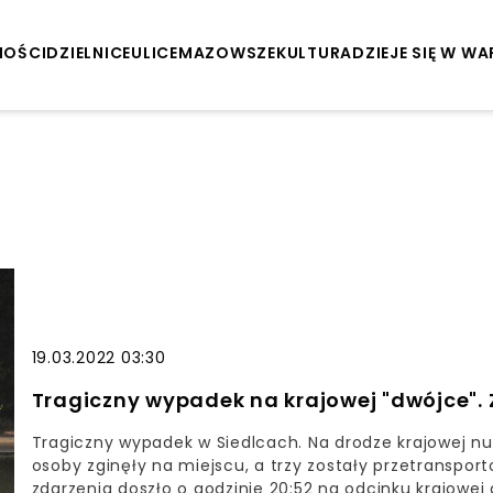
NOŚCI
DZIELNICE
ULICE
MAZOWSZE
KULTURA
DZIEJE SIĘ W W
19.03.2022 03:30
Tragiczny wypadek na krajowej "dwójce". Z
Tragiczny wypadek w Siedlcach. Na drodze krajowej 
osoby zginęły na miejscu, a trzy zostały przetransport
zdarzenia doszło o godzinie 20:52 na odcinku krajowe