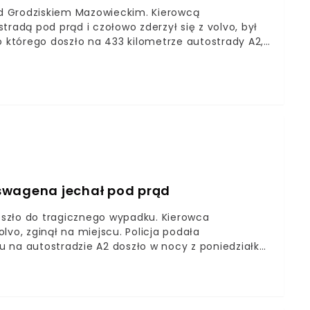
d Grodziskiem Mazowieckim. Kierowcą
radą pod prąd i czołowo zderzył się z volvo, był
o którego doszło na 433 kilometrze autostrady A2,
odziska Mazowieckiego, pisaliśmy TUTAJ.W nocy z
zyzna prowadzący volkswagena czołowo zderzył się
swagena jechał pod prąd
szło do tragicznego wypadku. Kierowca
lvo, zginął na miejscu. Policja podała
 na autostradzie A2 doszło w nocy z poniedziałku
ilometra trasy kierujący volkswagenem czołowo
zina. Osobówka uderzyła kolejno w renault.