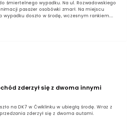
o śmiertelnego wypadku. Na ul. Rozwadowskiego
nimacji pasażer osobówki zmarł. Na miejscu
go wypadku doszło w środę, wczesnym rankiem.
Na wiadukcie przy ulicy Rozwadowskiego miało
z osobową toyotą – poinformowała w rozmowie z
Stołecznej Policji.
hód zderzył się z dwoma innymi
szło na DK7 w Ćwiklinku w ubiegłą środę. Wraz z
przedzania zderzył się z dwoma autami.