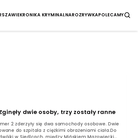
ARSZAWIE
KRONIKA KRYMINALNA
ROZRYWKA
POLECAMY
ginęły dwie osoby, trzy zostały ranne
numer 2 zderzyły się dwa samochody osobowe. Dwie
owane do szpitala z ciężkimi obrażeniami ciała.Do
j dwójki w Siedlcach, między Mińskiem Mazowieckim