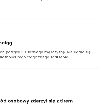
Dyrekcja Dróg Krajowych i Autostrad.Na trasie
pociąg
ch potrącił 50-letniego mężczyznę. Nie udało się
koliczności tego tragicznego zdarzenia.
d osobowy zderzył się z tirem