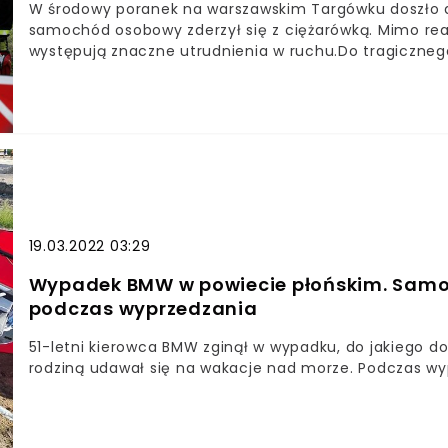
W środowy poranek na warszawskim Targówku doszło d
samochód osobowy zderzył się z ciężarówką. Mimo rea
występują znaczne utrudnienia w ruchu.Do tragiczne
Służby odebrały zgłoszenie w okolicy godziny 4:30. – 
miejsce zderzenie pojazdu ciężarowego marki Volvo 
WAWA Info Gabriela Putyra z biura prasowego Komendy 
19.03.2022 03:29
Wypadek BMW w powiecie płońskim. Samoc
podczas wyprzedzania
51-letni kierowca BMW zginął w wypadku, do jakiego do
rodziną udawał się na wakacje nad morze. Podczas wy