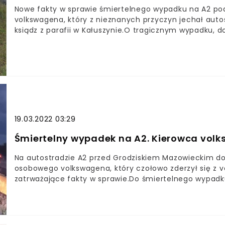
Nowe fakty w sprawie śmiertelnego wypadku na A2 po
volkswagena, który z nieznanych przyczyn jechał autost
ksiądz z parafii w Kałuszynie.O tragicznym wypadku, d
na wysokości miejscowości Izdebno Nowe niedaleko Gr
poniedziałku na wtorek, tuż przed godziną 2:00, mężc
z volvo, którym jechała pięcioosobowa rodzina.
19.03.2022 03:29
Śmiertelny wypadek na A2. Kierowca volk
Na autostradzie A2 przed Grodziskiem Mazowieckim do
osobowego volkswagena, który czołowo zderzył się z vo
zatrważające fakty w sprawie.Do śmiertelnego wypadku
na wtorek, tuż przed godziną 2:00.Na wysokości 433 k
zderzył się z volvo, którym jechała pięcioosobowa rod