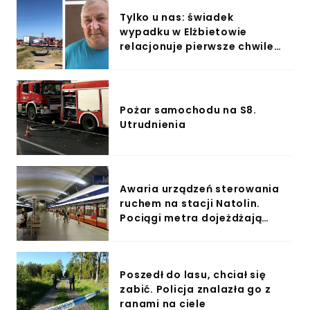
Tylko u nas: świadek
wypadku w Elżbietowie
relacjonuje pierwsze chwile
po zderzeniu
Pożar samochodu na S8.
Utrudnienia
Awaria urządzeń sterowania
ruchem na stacji Natolin.
Pociągi metra dojeżdżają
tylko do stacji Stokłosy
Poszedł do lasu, chciał się
zabić. Policja znalazła go z
ranami na ciele