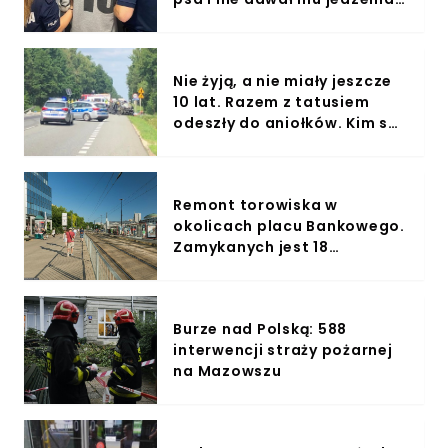
oraz wody
Nie żyją, a nie miały jeszcze
10 lat. Razem z tatusiem
odeszły do aniołków. Kim są
ofiary śmiertelnego
wypadku w Grębiszewie?
Remont torowiska w
okolicach placu Bankowego.
Zamykanych jest 18
przystanków, a tramwaje
będą jeździć objazdami
Burze nad Polską: 588
interwencji straży pożarnej
na Mazowszu