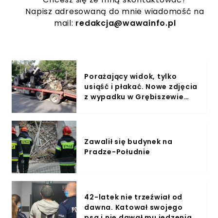
Napisz adresowaną do mnie wiadomość na
mail:
redakcja@wawainfo.pl
Porażający widok, tylko
usiąść i płakać. Nowe zdjęcia
z wypadku w Grębiszewie
ujrzały światło dzienne
Zawalił się budynek na
Pradze-Południe
42-latek nie trzeźwiał od
dawna. Katował swojego
psa i nie dawał mu jedzenia