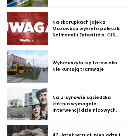
Na skorupkach jajek z
Mazowsza wykryto pałeczki
Salmonelli Enteritidis. GIS
wydał pilne ostrzeżenie
Wybrzuszyło się torowisko.
Nie kursują tramwaje
Na Ursynowie sąsiedzka
kłótnia wymagała
interwencji dzielnicowych.
Padły groźby karalne
43-latek wrzucił pieniądze i