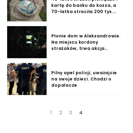
kartę do banku do kosza, a
70-latka straciła 200 tys.
złotych. Seria oszustw na
policjanta w Radomiu
Płonie dom w Aleksandrowie.
Na miejscu kordony
strażaków, trwa akcja
ratunkowa
Pilny apel policji, uważajcie
na swoje dzieci. Chodzi o
dopalacze
1
2
3
4