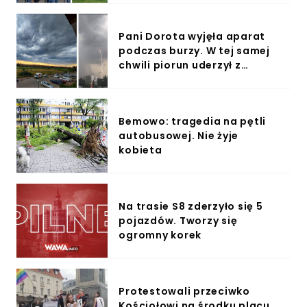
Pani Dorota wyjęła aparat
podczas burzy. W tej samej
chwili piorun uderzył z
ogromną siłą
Bemowo: tragedia na pętli
autobusowej. Nie żyje
kobieta
Na trasie S8 zderzyło się 5
pojazdów. Tworzy się
ogromny korek
Protestowali przeciwko
Kościołowi na środku placu