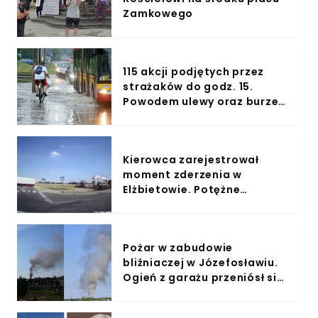
Zamkowego
115 akcji podjętych przez
strażaków do godz. 15.
Powodem ulewy oraz burze
nad Mazowszem
Kierowca zarejestrował
moment zderzenia w
Elżbietowie. Potężne
uderzenie, odrzuciło
samochód osobowy jak
zabawkę
Pożar w zabudowie
bliźniaczej w Józefosławiu.
Ogień z garażu przeniósł się
na resztę budynku