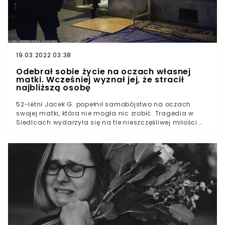
19.03.2022 03:38
Odebrał sobie życie na oczach własnej
matki. Wcześniej wyznał jej, że stracił
najbliższą osobę
52-letni Jacek G. popełnił samobójstwo na oczach
swojej matki, która nie mogła nic zrobić. Tragedia w
Siedlcach wydarzyła się na tle nieszczęśliwej miłości.
Mężczyzna załamał się po tym, jak zostawiła go jego
partnerka. W desperacji podciął sobie żyły w obu
nogach i wykrwawił się. O sprawie napisał "Super
Express".