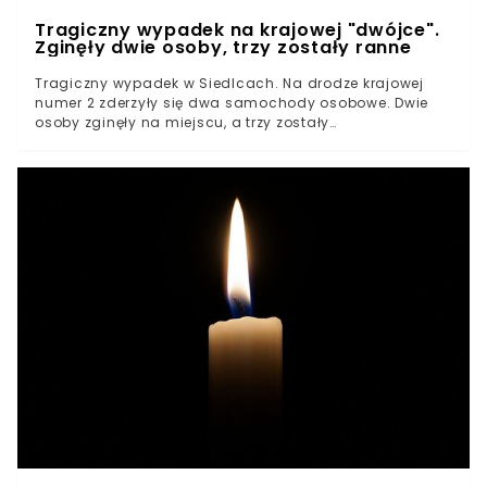
Tragiczny wypadek na krajowej "dwójce".
Zginęły dwie osoby, trzy zostały ranne
Tragiczny wypadek w Siedlcach. Na drodze krajowej
numer 2 zderzyły się dwa samochody osobowe. Dwie
osoby zginęły na miejscu, a trzy zostały
przetransportowane do szpitala z ciężkimi obrażeniami
ciała.Do zdarzenia doszło o godzinie 20:52 na odcinku
krajowej dwójki w Siedlcach, między Mińskiem
Mazowieckim a Międzyrzecem Podlaskim –
poinformowała Generalna Dyrekcja Dróg Krajowych i
Autostrad.Na trasie zderzyły się dwa samochody
osobowe.