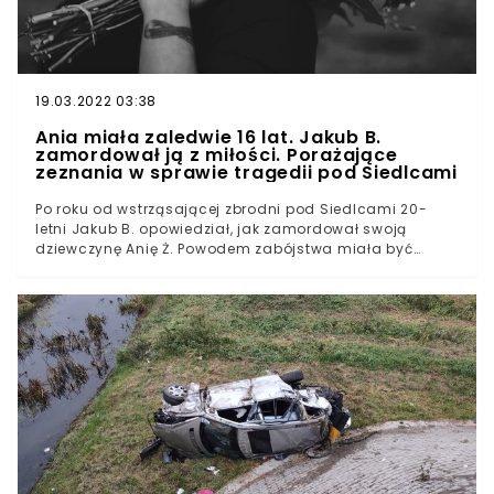
19.03.2022 03:38
Ania miała zaledwie 16 lat. Jakub B.
zamordował ją z miłości. Porażające
zeznania w sprawie tragedii pod Siedlcami
Po roku od wstrząsającej zbrodni pod Siedlcami 20-
letni Jakub B. opowiedział, jak zamordował swoją
dziewczynę Anię Ż. Powodem zabójstwa miała być
miłość. Szczegóły makabrycznego zdarzenia
wstrząsnęły wszystkimi obecnymi na sądowej sali. Do
zeznań dotarł "Super Express".Najpierw wydawało się, że
16-letnia Ania Ż. tylko zaginęła. W poszukiwania
nastolatki włączyli się wszyscy, w tym jej chłopak Jakub
B.Krótko później śledczy przekazali, że nastolatka
została zamordowana. Podejrzanym stał się jej
chłopak. 20-letni Jakub B.