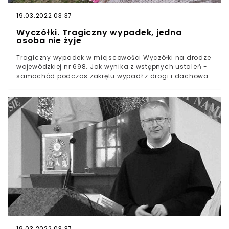
19.03.2022 03:37
Wyczółki. Tragiczny wypadek, jedna
osoba nie żyje
Tragiczny wypadek w miejscowości Wyczółki na drodze
wojewódzkiej nr 698. Jak wynika z wstępnych ustaleń -
samochód podczas zakrętu wypadł z drogi i dachował.
Autem podróżowały dwie osoby. Jedna z nich zginęła
na miejscu, druga z obrażeniami ciała trafiła do
szpitala.Samochodem podróżowały dwie osoby.
Kobieta, pasażer zginęła na miejscu. - Kierowca, 27-
letni mężczyzna został przewieziony do szpitala -
poinformowała w rozmowie z Tygodnikiem Siedleckim
oficer prasowy Komendy Miejskiej Policji w Siedlcach,
nadkom. Agnieszka Świerczewska.- Ze wstępnych
ustaleń wynika, że samochód na łuku jezdni wyrzuciło z
drogi. Osoba nim podróżująca, prawdopodobnie
wypadła z pojazdu podczas dachowania. Została
znaleziona w odległości około 40 metrów od auta. Nie
żyła - dodał w rozmowie z siedleckim portalem, oficer
prasowy Komendy Miejskiej Państwowej Straży Pożarnej
w Siedlcach, mł. bryg. Paweł Kulicki.Do zdarzenia
zostały zadysponowane jednostki JRG 1 Sieldce, OSP
19.03.2022 03:37