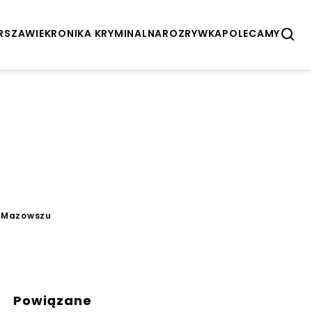
ARSZAWIE
KRONIKA KRYMINALNA
ROZRYWKA
POLECAMY
a Mazowszu
Powiązane