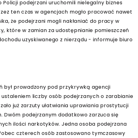
Policji podejrzani uruchomili nielegalny biznes
 Przez ten czas w agencjach mogło pracować nawet
ika, że podejrzani mogli nakłaniać do pracy w
ty, które w zamian za udostępnianie pomieszczeń
ochodu uzyskiwanego z nierządu - informuje biuro
eń był prowadzony pod przykrywką agencji
 ustaleniem liczby osób podejrzanych o zarabianie
zało już zarzuty ułatwiania uprawiania prostytucji
ch. Dwóm podejrzanym dodatkowo zarzuca się
nych ilości narkotyków. Jedna osoba podejrzana
i. Wobec czterech osób zastosowano tymczasowy