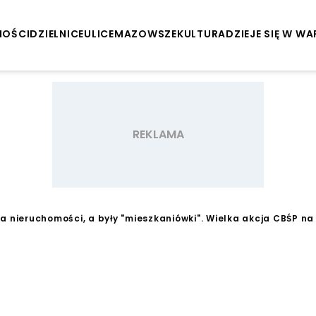
NOŚCI
DZIELNICE
ULICE
MAZOWSZE
KULTURA
DZIEJE SIĘ W W
a nieruchomości, a były "mieszkaniówki". Wielka akcja CBŚP n