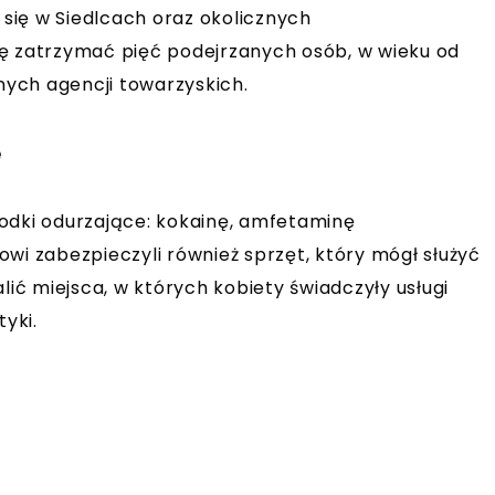
 się w Siedlcach oraz okolicznych
ię zatrzymać pięć podejrzanych osób, w wieku od
lnych agencji towarzyskich.
e
odki odurzające: kokainę, amfetaminę
wi zabezpieczyli również sprzęt, który mógł służyć
lić miejsca, w których kobiety świadczyły usługi
yki.