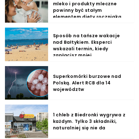
mleko i produkty mleczne
powinny być stałym
elementem diety roczniaka
Sposób na tańsze wakacje
nad Bałtykiem. Eksperci
wskazali termin, kiedy
zapłacisz mniej
Superkomórki burzowe nad
Polską. Alert RCB dla 14
województw
1 chleb z Biedronki wygrywa z
każdym. Tylko 3 składniki,
naturalniej się nie da