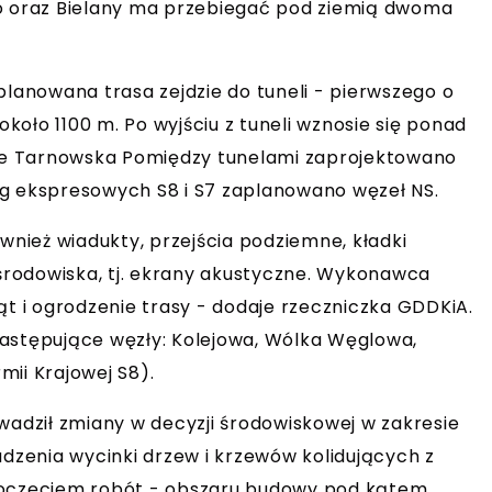
 oraz Bielany ma przebiegać pod ziemią dwoma
planowana trasa zejdzie do tuneli - pierwszego o
około 1100 m. Po wyjściu z tuneli wznosie się ponad
je Tarnowska Pomiędzy tunelami zaprojektowano
óg ekspresowych S8 i S7 zaplanowano węzeł NS.
nież wiadukty, przejścia podziemne, kładki
rodowiska, tj. ekrany akustyczne. Wykonawca
ąt i ogrodzenie trasy - dodaje rzeczniczka GDDKiA.
następujące węzły: Kolejowa, Wólka Węglowa,
ii Krajowej S8).
dził zmiany w decyzji środowiskowej w zakresie
adzenia wycinki drzew i krzewów kolidujących z
zpoczęciem robót - obszaru budowy pod kątem