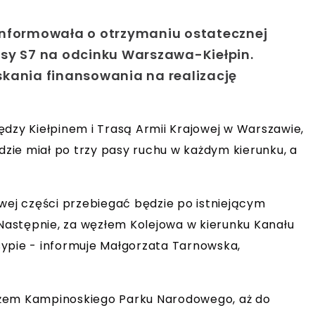
informowała o otrzymaniu ostatecznej
asy S7 na odcinku Warszawa-Kiełpin.
skania finansowania na realizację
ędzy Kiełpinem i Trasą Armii Krajowej w Warszawie,
ędzie miał po trzy pasy ruchu w każdym kierunku, a
wej części przebiegać będzie po istniejącym
 Następnie, za węzłem Kolejowa w kierunku Kanału
ypie - informuje Małgorzata Tarnowska,
eżem Kampinoskiego Parku Narodowego, aż do