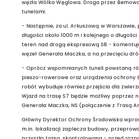
węzła Wólka Węglowa.
Droga przez Bemowo
tunelami.
- Następnie, za ul. Arkuszową w Warszawie, 
długości około 1000 m i kolejnego o długości 
teren nad drogą ekspresową S8 - komentu
węzeł Generała Maczka, a na przecięciu dr
- Oprócz wspomnianych tuneli powstaną rów
pieszo-rowerowe oraz urządzenia ochrony ś
robót wybuduje również przejścia dla zwierz
Wjazd na trasę S7 będzie możliwy poprzez 
Generała Maczka, NS (połączenie z Trasą Arm
Główny Dyrektor Ochrony Środowiska wprowa
m.in. lokalizacji zaplecza budowy, przeprow
przyszłą trasą, skontrolowana - przed ro