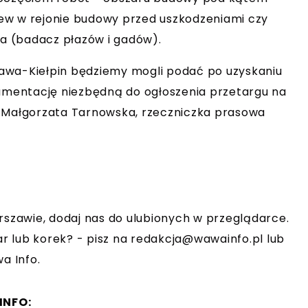
ew w rejonie budowy przed uszkodzeniami czy
a (badacz płazów i gadów).
awa-Kiełpin będziemy mogli podać po uzyskaniu
mentację niezbędną do ogłoszenia przetargu na
uje Małgorzata Tarnowska, rzeczniczka prasowa
rszawie, dodaj nas do ulubionych w przeglądarce.
r lub korek? - pisz na
redakcja@wawainfo.pl
lub
a Info.
INFO: