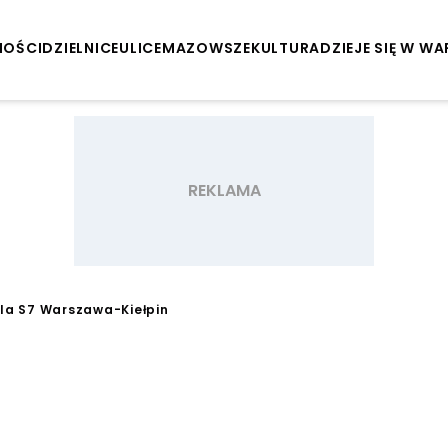
NOŚCI
DZIELNICE
ULICE
MAZOWSZE
KULTURA
DZIEJE SIĘ W W
dla S7 Warszawa-Kiełpin