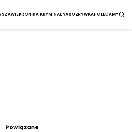
ARSZAWIE
KRONIKA KRYMINALNA
ROZRYWKA
POLECAMY
Powiązane