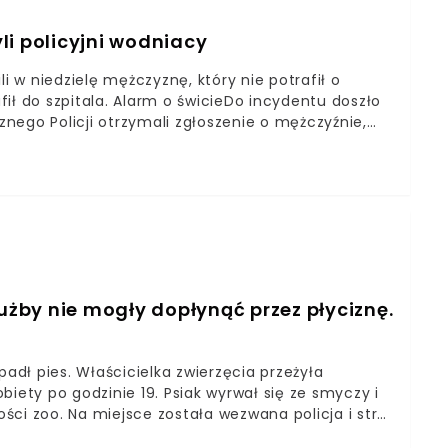
li policyjni wodniacy
i w niedzielę mężczyznę, który nie potrafił o
ił do szpitala. Alarm o świcieDo incydentu doszło
cznego Policji otrzymali zgłoszenie o mężczyźnie,
omocy łodzi natychmiast wyruszyli, by uratować
tokrzyskiego. Mundurowi wyciągnęli poszkodowanego
icja spieszy na ratunekMężczyzna był bardzo
 o własnych siłach powrócić do brzegu. Po
we, policyjna łódź wyruszyła do portu, gdzie
zemu. Tonący pływak niezwłocznie
łużby nie mogły dopłynąć przez płyciznę.
dł pies. Właścicielka zwierzęcia przeżyła
iety po godzinie 19. Psiak wyrwał się ze smyczy i
ci zoo. Na miejsce została wezwana policja i straż
 zwierzęcia z powodu płycizny. Pies płynął przez