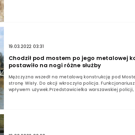
Około 11:00 otrzymaliśmy zgłoszenie. Dryfujące ciało 
19.03.2022 03:31
Chodził pod mostem po jego metalowej ko
postawiło na nogi różne służby
Mężczyzna wszedł na metalową konstrukcję pod Most
stronę Wisły. Do akcji wkroczyła policja. Funkcjonari
wpływem używek.Przedstawicielka warszawskiej policji
środowego zdarzenia.- O 15:29 otrzymaliśmy zgłosze
mężczyźnie, który spaceruje pod mostem kolejowym -