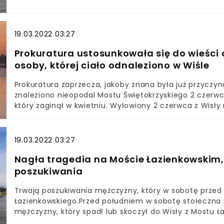
dłuższy czas z nurtem rzeki, jednak opadł z sił.- Osta
wyciągnęła psiaka, niestety już nie żył - powiedziała
19.03.2022 03:27
Prokuratura ustosunkowała się do wieści 
osoby, której ciało odnaleziono w Wiśle
Prokuratura zaprzecza, jakoby znana była już przyczy
znaleziono nieopodal Mostu Świętokrzyskiego 2 czerwc
który zaginął w kwietniu. Wyłowiony 2 czerwca z Wi
zaginiony Mateusz K. Taką tezę przedstawiła dziś po
Skrzeczkowska z Prokuratury Okręgowej Warszawa-Pra
o przyczynie zgonu mężczyzny. Wg informacji zawartyc
19.03.2022 03:27
Prokuratura stanowczo zaprzecza tym doniesieniom. -
przekazała nam rzeczniczka PO W-P. - Po sekcji zwłok
Nagła tragedia na Moście Łazienkowskim,
Nie ma obrażeń, które świadczyłyby o tym, że był jakiś
poszukiwania
Skrzeczkowska twierdzi, że z dużą dozą pewności stwie
kwietniu 23-letni Mateusz K. Świadczyć mają o tym zn
Trwają poszukiwania mężczyzny, który w sobotę przed
stuprocentowo potwierdzić tożsamość mężczyzny, pla
Łazienkowskiego.Przed południem w sobotę stołeczna 
Być może prokuratura odstąpi jednak od tego zabiegu. 
mężczyzny, który spadł lub skoczył do Wisły z Mostu 
Mateusza K. zidentyfikują ciało jako osobę należącą do 
mężczyzny, na miejscu pracują funkcjonariusze policy