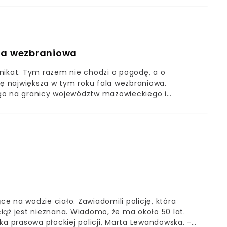
nie ma powodów do niepokoju. - Woda jeszcze
ewamy się, że przekroczone zostaną stany
 alarmowym mamy pół metra różnicy - wyjaśnił.
ach przekroczony został zaledwie o 20 cm. Apel o
zególną ostrożność i w wymienionych wyżej
ala wezbraniowa
nieczności. Jak przekazał RDC Piotr Jakubowski, silny
nikat. Tym razem nie chodzi o pogodę, a o
mogą stanowić realne niebezpieczeństwo. Fala
ię największa w tym roku fala wezbraniowa.
ego na granicy województw mazowieckiego i
a. Wysokość fali wynosi 2,5 metry, a w momencie
skazie poziom wody wyniesie 405 centymetrów w
W podkreślają, że jest to największe wezbranie w
u, bowiem przemieszczają się one także środkową
ce na wodzie ciało. Zawiadomili policję, która
iąż jest nieznana. Wiadomo, że ma około 50 lat.
ka prasowa płockiej policji, Marta Lewandowska. -