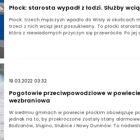
Płock: starosta wypadł z łodzi. Służby wci
Płock: trzech mężczyzn wpadło do Wisły w okolicach m
trzeci z nich wciąż jest poszukiwany. To płocki starosta
która z niewiadomych przyczyn się przewróciła. Po jej
co było przyczyną zdarzenia.
19.03.2022 03:32
Pogotowie przeciwpowodziowe w powiecie p
wezbraniowa
W siedmiu gminach w powiecie płockim obowiązuje po
jednak na to, by przekroczone zostały stany alarmowe
Bodzanów, Słupno, Słubice i Nowy Duninów. To nadwiś
pogotowie przeciwpowodziowe. Wszystko za sprawą fali
przekazał jednak w rozmowie z Radiem Dla Ciebie kier