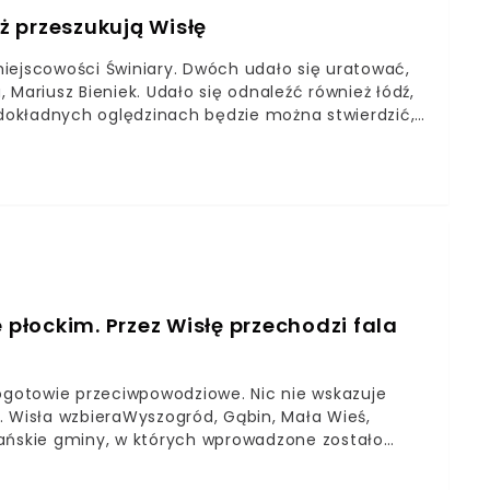
ąż przeszukują Wisłę
iejscowości Świniary. Dwóch udało się uratować,
, Mariusz Bieniek. Udało się odnaleźć również łódź,
 dokładnych oględzinach będzie można stwierdzić,
łockim. Przez Wisłę przechodzi fala
gotowie przeciwpowodziowe. Nic nie wskazuje
. Wisła wzbieraWyszogród, Gąbin, Mała Wieś,
lańskie gminy, w których wprowadzone zostało
 wezbraniowej, która przechodzi przez Wisłę. Jak
ownik Biura Spraw Obronnych i Zarządzania