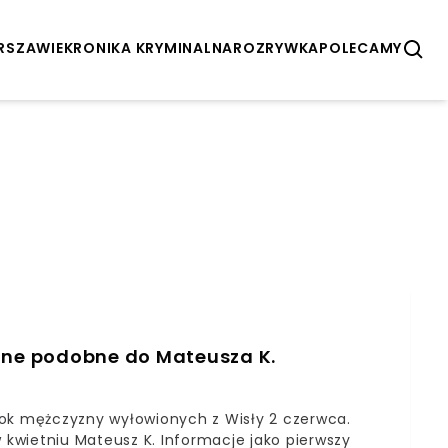
ARSZAWIE
KRONIKA KRYMINALNA
ROZRYWKA
POLECAMY
ólne podobne do Mateusza K.
łok mężczyzny wyłowionych z Wisły 2 czerwca.
w kwietniu Mateusz K. Informacje jako pierwszy