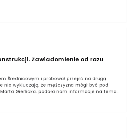
mężczyzny zauważyli wędkarze - wyjaśniła.
nstrukcji. Zawiadomienie od razu
em Średnicowym i próbował przejść na drugą
usze nie wykluczają, że mężczyzna mógł być pod
, Marta Gierlicka, podała nam informacje na temat
nie z Centrum Powiadamiania Ratunkowego o
 wskazała.