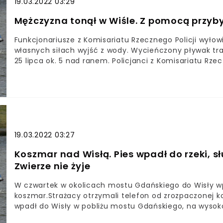
19.03.2022 03:29
Mężczyzna tonął w Wiśle. Z pomocą przyby
Funkcjonariusze z Komisariatu Rzecznego Policji wyłowil
własnych siłach wyjść z wody. Wycieńczony pływak traf
25 lipca ok. 5 nad ranem. Policjanci z Komisariatu Rze
który dryfował z nurtem rzeki. Funkcjonariusze przy p
pływaka, na którego natrafili w okolicach Mostu Świę
z wody na pokład i udzielili mu pierwszej pomocy. Pol
zmęczony i wycieńczony - z pewnością nie dałby rady
upewnieniu się, że mężczyzna wykazuje czynności życio
poszkodowany przekazany został pogotowiu ratownic
przetransportowany został do szpitala.
19.03.2022 03:27
Koszmar nad Wisłą. Pies wpadł do rzeki, s
Zwierze nie żyje
W czwartek w okolicach mostu Gdańskiego do Wisły wpa
koszmar.Strażacy otrzymali telefon od zrozpaczonej kob
wpadł do Wisły w pobliżu mostu Gdańskiego, na wysokoś
pożarna, jednak służby miały kłopot z dopłynięciem do