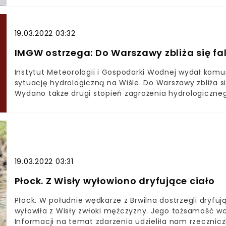
Kryzysowego w starostwie płockim Piotr Jakubowski, 
prawdopodobnie trochę urośnie, natomiast nie spodzi
alarmowe. Pomiędzy stanem ostrzegawczym, a stanem
19.03.2022 03:32
Na ten moment stan ostrzegawczy w niektórych miejsc
nielekceważenie ostrzeżeńWarto jednak zachować szc
IMGW ostrzega: Do Warszawy zbliża się f
gminach nie zbliżać się do rzeki, jeśli nie ma takiej ko
Instytut Meteorologii i Gospodarki Wodnej wydał komu
nurt oraz konary i gałęzie drzew, które płyną rzeką, 
sytuację hydrologiczną na Wiśle. Do Warszawy zbliża s
kulminacyjna zapowiadana jest na środę 8 września.
Wydano także drugi stopień zagrożenia hydrologiczn
lubelskiego.- Do Warszawy zbliża się fala wezbraniow
kulminacyjnym na Warszawskich Bulwarach, na wodow
strefie wody wysokiej - ostrzega Instytut.Eksperci IMG
tym roku na Wiśle. Fale wykryto nie tylko na Mazowsz
Odrą.
19.03.2022 03:31
Płock. Z Wisły wyłowiono dryfujące ciało
Płock. W południe wędkarze z Brwilna dostrzegli dryfują
wyłowiła z Wisły zwłoki mężczyzny. Jego tożsamość wc
Informacji na temat zdarzenia udzieliła nam rzecznicz