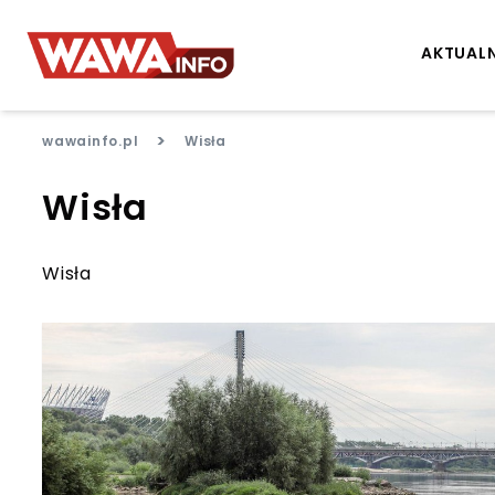
AKTUAL
>
wawainfo.pl
Wisła
Wisła
Wisła