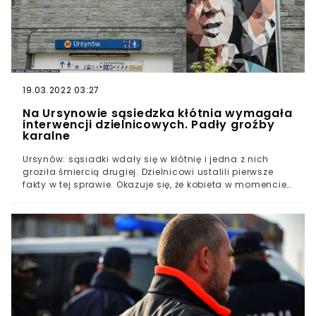
19.03.2022 03:27
Na Ursynowie sąsiedzka kłótnia wymagała
interwencji dzielnicowych. Padły groźby
karalne
Ursynów: sąsiadki wdały się w kłótnię i jedna z nich
groziła śmiercią drugiej. Dzielnicowi ustalili pierwsze
fakty w tej sprawie. Okazuje się, że kobieta w momencie
formułowania gróźb trzymała w ręku nóż. Podejrzana
została natychmiast zatrzymana.Dramatyczne
doniesienia z Ursynowa. Sąsiedzka kłótnia mogła
zakończyć się prawdziwą tragedią.Dzielnicowi wezwani
zostali do awantury sąsiedzkiej. Interwencja służb
zakończyła agresywne zachowanie jednej z kobiet.