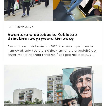
19.03.2022 03:27
Awantura w autobusie. Kobieta z
dzieckiem zwyzywała kierowcę
Awantura w autobusie linii 507. Kierowca gwałtownie
hamował, gdy kobieta z dzieckiem chciała podejść do
drzwi. Matka zaczęła krzyczeć. "Jak jeździsz debilu, z
dzieckiem bym się wywróciła".Do zdarzenia doszło 20
czerwca po godzinie 18:45. Otrzymaliśmy wiadomość
od czytelnika, który opowiedział o wydarzeniach, jakie
rozegrały się w stołecznej komunikacji miejskiej.
Autobus 507 o numerze bocznym 7334 jechał z
Gocławia w kierunku centrum. Przejeżdżając przed
rondo Romana Dmowskiego, mocno wyhamował.