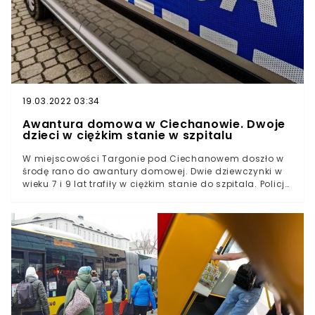
19.03.2022 03:34
Awantura domowa w Ciechanowie. Dwoje
dzieci w ciężkim stanie w szpitalu
W miejscowości Targonie pod Ciechanowem doszło w
środę rano do awantury domowej. Dwie dziewczynki w
wieku 7 i 9 lat trafiły w ciężkim stanie do szpitala. Policja
zatrzymała ich ojca.Jak podaje portal
ciechanowinaczej.pl, policja otrzymała zgłoszenie o
awanturze w jednym z domów jednorodzinnych około
godz. 6:00.- W wyniku zdarzenia poszkodowane zostały
trzy osoby, w tym dwie dziewczynki w wieku 7 i 9 lat. Jak
nie oficjalnie ustaliliśmy, dzieci miały poważne rany
cięte. Zostały w ciężkim stanie przetransportowane do
szpitala w Ciechanowie. Ucierpiała też ich 34-letnia
matka, jednak nie wymagała hospitalizacji - informują
dziennikarze portalu.Czekamy na Wasze informacje