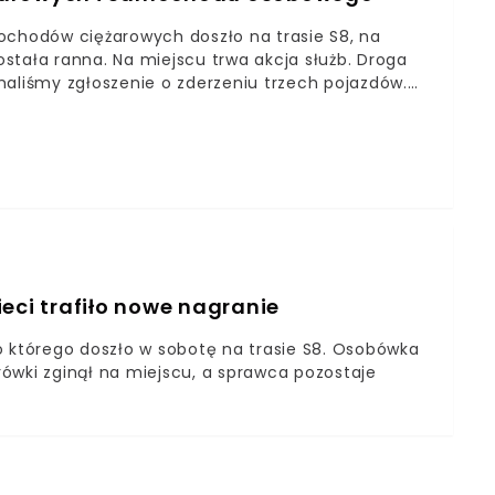
chodów ciężarowych doszło na trasie S8, na
stała ranna. Na miejscu trwa akcja służb. Droga
maliśmy zgłoszenie o zderzeniu trzech pojazdów.
e. Kierujący pojazdami byli trzeźwi. Na miejscu
 w karetce. Kierowcy muszą przygotować się na
ta Gierlicka z Komendy Stołecznej Policji w
 cztery zastępy straży pożarnej.- Doszło do
osobowym. Jedna osoba trafiła do szpitala. Na
y zabezpieczyli miejsce zdarzenia oraz na wstępie
mł. bryg. Karol Kroć z KP PSP Pruszków.Dodatkowo
odu zdarzenia drogowego w rejonie Nowych
3 - informuje Warszawski Transport Publiczny
eci trafiło nowe nagranie
o którego doszło w sobotę na trasie S8. Osobówka
arówki zginął na miejscu, a sprawca pozostaje