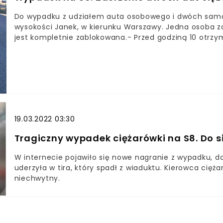
Do wypadku z udziałem auta osobowego i dwóch samo
wysokości Janek, w kierunku Warszawy. Jedna osoba zo
jest kompletnie zablokowana.- Przed godziną 10 otrzy
Był to samochód osobowy oraz dwa samochody ciężarow
trwają czynności. Jednej osobie jest udzielana pomoc
duże utrudnienia - mówi w rozmowie z wawainfo.pl, Mar
Warszawie.W akcji brały udział policja, pogotowie oraz
zdarzenia dwóch samochodów ciężarowych z pojazdem 
miejscu doszło do wycieku płynów z pojazdów. Strażac
osobę poszkodowaną - mówi w rozmowie z wawainfo.pl 
19.03.2022 03:30
występują utrudnienia w kursowaniu linii 733.- Z pow
Grocholic występują utrudnienia w kursowaniu linii 73
Tragiczny wypadek ciężarówki na S8. Do si
W internecie pojawiło się nowe nagranie z wypadku, d
uderzyła w tira, który spadł z wiaduktu. Kierowca cięż
niechwytny.