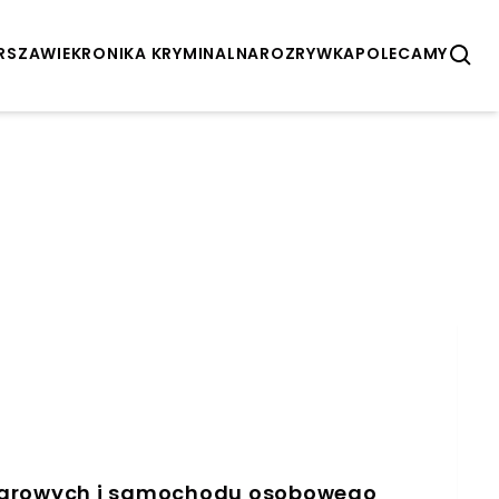
ARSZAWIE
KRONIKA KRYMINALNA
ROZRYWKA
POLECAMY
ężarowych i samochodu osobowego