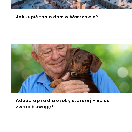
Jak kupić tanio dom w Warszawie?
Adopcja psa dla osoby starszej – na co
zwrócić uwagę?