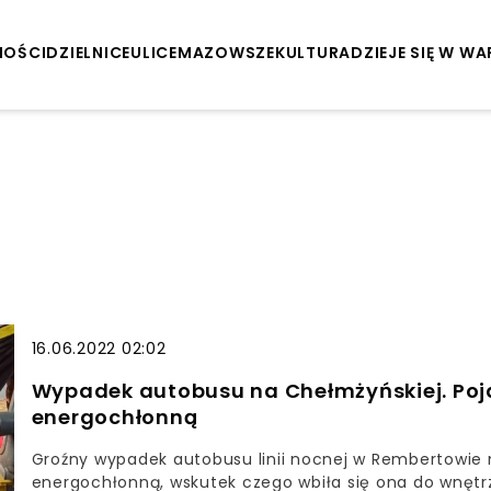
NOŚCI
DZIELNICE
ULICE
MAZOWSZE
KULTURA
DZIEJE SIĘ W W
16.06.2022 02:02
Wypadek autobusu na Chełmżyńskiej. Poja
energochłonną
Groźny wypadek autobusu linii nocnej w Rembertowie n
energochłonną, wskutek czego wbiła się ona do wnętrz