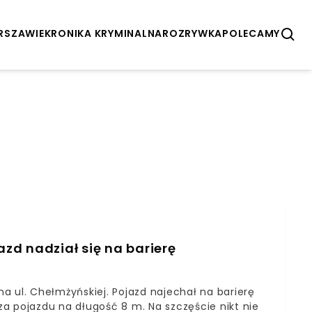
ARSZAWIE
KRONIKA KRYMINALNA
ROZRYWKA
POLECAMY
zd nadział się na barierę
a ul. Chełmżyńskiej. Pojazd najechał na barierę
a pojazdu na długość 8 m. Na szczęście nikt nie