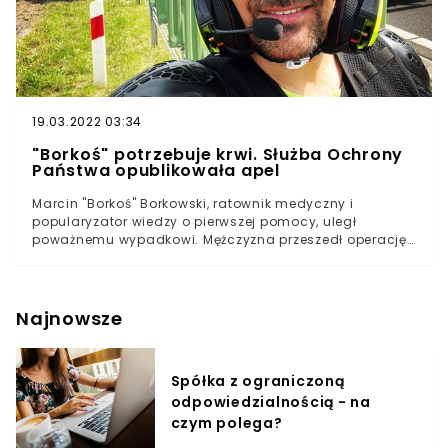
19.03.2022 03:34
"Borkoś" potrzebuje krwi. Służba Ochrony
Państwa opublikowała apel
Marcin "Borkoś" Borkowski, ratownik medyczny i
popularyzator wiedzy o pierwszej pomocy, uległ
poważnemu wypadkowi. Mężczyzna przeszedł operację,
a jego stan określano jako ciężki, ale stabilny. Dziś
Służba Ochrony Państwa zaapelowała na Twitterze o
oddawanie krwi na rzecz poszkodowanego.- Apelujemy
o oddawanie krwi dla "Borkosia" ze wskazaniem: Marcin
Najnowsze
Borkowski, Wojskowy Instytut Medyczny, Oddział
Intensywnej Opieki Medycznej - czytamy we wpisie
opublikowanym przez przedstawicieli SOP. Do zdarzenia
Spółka z ograniczoną
z udziałem "Borkosia" doszło w minioną środę około
odpowiedzialnością - na
godziny 17:00 na ulicy Radzymińskiej w Warszawie.
Motoambulans ratownika medycznego zderzył się z
czym polega?
samochodem osobowym. Mężczyzna trafił do szpitala