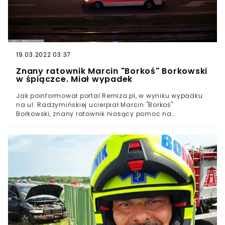
19.03.2022 03:37
Znany ratownik Marcin "Borkoś" Borkowski
w śpiączce. Miał wypadek
Jak poinformował portal Remiza.pl, w wyniku wypadku
na ul. Radzymińskiej ucierpiał Marcin "Borkoś"
Borkowski, znany ratownik niosący pomoc na
motocyklu i popularyzator wiedzy w dziedzinie
ratownictwa medycznego. Mężczyzna jest w śpiączce.
Cała Warszawa modli się o jego powrót do
zdrowia."Borkoś" jechał skuterem-ambulansem i zderzył
się z autem osobowym. Trwa ustalanie przyczyn
wypadku.