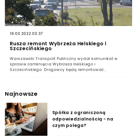
19.03.2022 03:37
Rusza remont Wybrzeża Helskiego i
Szczecińskiego
Warszawski Transport Publiczny wydał komunikat w
sprawie zamknięcia Wybrzeża Helskiego i
Szczecińskiego. Drogowcy będą remontować
nawierzchnie, wywołując zmianę tras trzech linii
autobusowych. Objazdy wyznaczono także dla
kierowców samochodów.Prace ruszą 10 września, o
godzinie 22:00 i będą trwać do 13 września. Remont
Najnowsze
będzie polegał na kończeniu zabezpieczenia
przeciwpowodziowego Wybrzeża Helskiego i
Szczecińskiego na odcinku od Portu Praskiego do
Spółka z ograniczoną
mostu Gdańskiego.
odpowiedzialnością - na
czym polega?