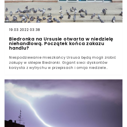
19.03.2022 03:38
Biedronka na Ursusie otwarta w niedzielę
niehandlową. Początek końca zakazu
handlu?
Niespodziewanie mieszkańcy Ursusa będą mogli zrobić
zakupy w sklepie Biedronki. Gigant sieci dyskontów
korzysta z wytrychu w przepisach i omija niedziele
handlowe. To początek faktycznego końca zakazu
handlu?Okazuje się, że część warszawiaków nie będzie
musiała martwić się zakupami w niedzielę
niehandlową. Wszystko dzięki jednemu z wielu sklepów
sieci Biedronka. Na Ursusie na drzwiach Biedronki
pojawiła się istotna dla klientów informacja. Dlaczego
sklep przy ulicy Skoroszewskiej 5B oferuje możliwość
zakupów również w niedzielę?