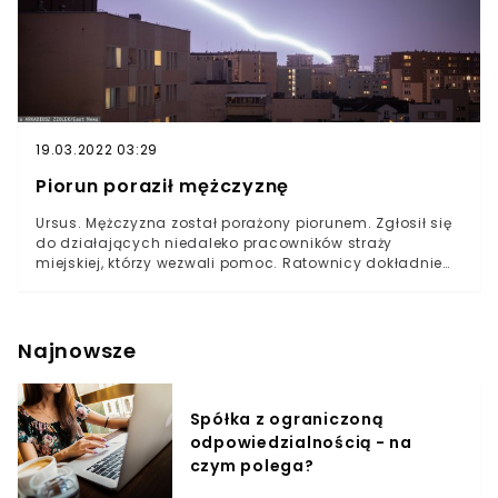
19.03.2022 03:29
Piorun poraził mężczyznę
Ursus. Mężczyzna został porażony piorunem. Zgłosił się
do działających niedaleko pracowników straży
miejskiej, którzy wezwali pomoc. Ratownicy dokładnie
przebadali poszkodowanego i ocenili, że na szczęście
nic mu się nie stało.Potem ofiara porażenia poszła do
pracy.
Najnowsze
Spółka z ograniczoną
odpowiedzialnością - na
czym polega?