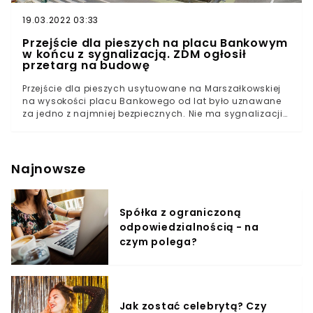
19.03.2022 03:33
Przejście dla pieszych na placu Bankowym
w końcu z sygnalizacją. ZDM ogłosił
przetarg na budowę
Przejście dla pieszych usytuowane na Marszałkowskiej
na wysokości placu Bankowego od lat było uznawane
za jedno z najmniej bezpiecznych. Nie ma sygnalizacji
świetlnej, a ulica ma aż po trzy pasy w każdą stronę.
Warszawiacy mogą jednak odetchnąć z ulgą. Przejście
doczeka się świateł - wreszcie ogłoszono przetarg na
budowę sygnalizacji.
Najnowsze
Spółka z ograniczoną
odpowiedzialnością - na
czym polega?
Jak zostać celebrytą? Czy