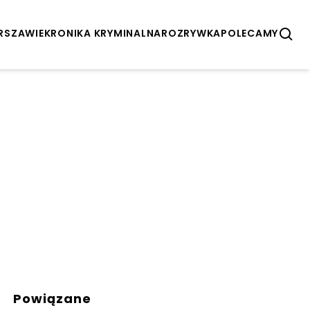
ARSZAWIE
KRONIKA KRYMINALNA
ROZRYWKA
POLECAMY
Powiązane