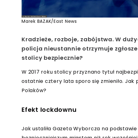
Marek BAZAK/East News
Kradzieże, rozboje, zabójstwa. W du
policja nieustannie otrzymuje zgłosz
stolicy bezpiecznie?
W 2017 roku stolicy przyznano tytuł najbezp
ostatnie cztery lata sporo się zmieniło. J
Polaków?
Efekt lockdownu
Jak ustaliła Gazeta Wyborcza na podstawie 
bezpieczniejszym miastem niż rok wcześniej.