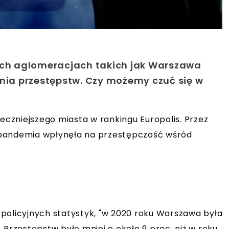
żych aglomeracjach takich jak Warszawa
enia przestępstw. Czy możemy czuć się w
ieczniejszego miasta w rankingu Europolis. Przez
ak pandemia wpłynęła na przestępczość wśród
policyjnych statystyk, "w 2020 roku Warszawa była
 Przestępstw było mniej o około 9 proc. niż w roku