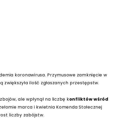
pidemia koronawirusa. Przymusowe zamknięcie w
ą zwiększyła ilość zgłaszanych przestępstw.
zbojów, ale wpłynął na liczbę k
onfliktów wśród
rzełomie marca i kwietnia Komenda Stołecznej
ost liczby zabójstw.