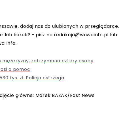
rszawie, dodaj nas do ulubionych w przeglądarce.
r lub korek? - pisz na
redakcja@wawainfo.pl
lub
a Info.
o mężczyzny, zatrzymano cztery osoby
rosi o pomoc
0 tys. zł. Policja ostrzega
 zdjęcie główne: Marek BAZAK/East News