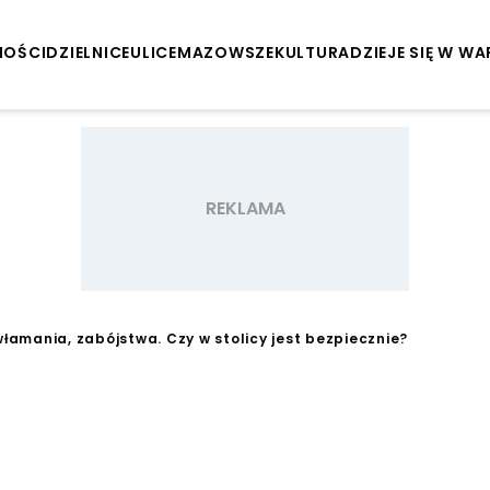
NOŚCI
DZIELNICE
ULICE
MAZOWSZE
KULTURA
DZIEJE SIĘ W W
włamania, zabójstwa. Czy w stolicy jest bezpiecznie?