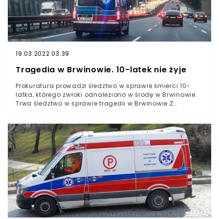
19.03.2022 03:39
Tragedia w Brwinowie. 10-latek nie żyje
Prokuratura prowadzi śledztwo w sprawie śmierci 10-
latka, którego zwłoki odnaleziono w środę w Brwinowie.
Trwa śledztwo w sprawie tragedii w Brwinowie.Z
nieoficjalnych ustaleń portalu wpr24.pl wynika, że 10-
letni chłopiec, którego zwłoki odnaleziono w środę w
Brwinowie (powiat pruszkowski), zginął śmiercią
samobójczą. Doniesień tych nie potwierdza jednak ani
policja, ani prokuratura, która prowadzi śledztwo w tej
sprawie.- Potwierdzam zgon 10-latka. Wszystkie pytania
w tej sprawie proszę kierować do prokuratury rejonowej -
mówiła w rozmowie z Wawa Info kom. Karolina Kańka z
Komendy Powiatowej Policji w Pruszkowie.Także
Prokuratura Rejonowa w Pruszkowie nie zdradza póki co
szczegółów śledztwa. - Nie udzialamy takich informacji
- przekazał Wawa Info prokurator Adam Grzeczyński.W
najbliższym czasie mają być znane wyniki sekcji zwłok