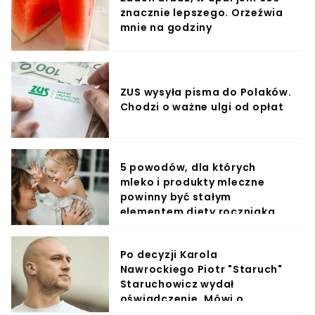
znacznie lepszego. Orzeźwia
mnie na godziny
ZUS wysyła pisma do Polaków.
Chodzi o ważne ulgi od opłat
5 powodów, dla których
mleko i produkty mleczne
powinny być stałym
elementem diety roczniaka
Po decyzji Karola
Nawrockiego Piotr "Staruch"
Staruchowicz wydał
oświadczenie. Mówi o
powrocie na stadion