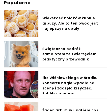
Popularne
Większość Polaków kupuje
arbuzy. Ale to ten owoc jest
najlepszy na upały
Świąteczna podróż
samolotem ze zwierzęciem –
praktyczny przewodnik
Eks Wiśniewskiego w środku
koncertu nagle wpadła na
scenę i zaczęła krzyczeć.
Publika zamarła
Żaden arbuz, w upał jem coś