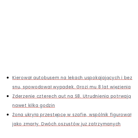
Kierował autobusem na lekach uspokajających i bez
snu, spowodował wypadek. Grozi mu 8 lat więzienia
Zderzenie czterech aut na S8. Utrudnienia potrwają
nawet kilka godzin
Żona ukryła przestępcę w szafie, wspólnik figurował
jako zmarły. Dwóch oszustów już zatrzymanych