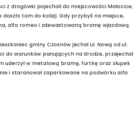
nci z drogówki pojechali do miejscowości Małocice,
 doszło tam do kolizji. Gdy przybyli na miejsce,
ssana, alfa romeo i zdewastowaną bramę wjazdową.
mieszkaniec gminy Czosnów jechał ul. Nową od ul.
ści do warunków panujących na drodze, przejechał
tem uderzył w metalową bramę, furtkę oraz słupek
enie i staranował zaparkowane na podwórku alfa