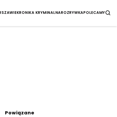
ARSZAWIE
KRONIKA KRYMINALNA
ROZRYWKA
POLECAMY
Powiązane