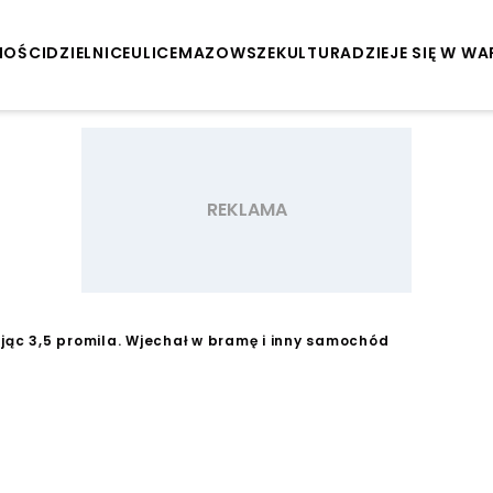
NOŚCI
DZIELNICE
ULICE
MAZOWSZE
KULTURA
DZIEJE SIĘ W W
jąc 3,5 promila. Wjechał w bramę i inny samochód