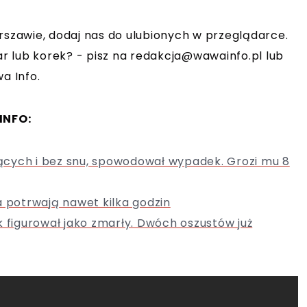
rszawie, dodaj nas do ulubionych w przeglądarce.
r lub korek? - pisz na
redakcja@wawainfo.pl
lub
a Info.
INFO:
ących i bez snu, spowodował wypadek. Grozi mu 8
a potrwają nawet kilka godzin
k figurował jako zmarły. Dwóch oszustów już