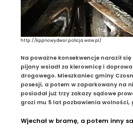
http://kppnowydwor.policja.waw.pl/
Na poważne konsekwencje naraził się 
pijany wsiadł za kierownicę i doprow
drogowego. Mieszkaniec gminy Czosnó
posesji, a potem w zaparkowany na n
posiadał już trzy zakazy sądowe pro
grozi mu 5 lat pozbawienia wolności,
Wjechał w bramę, a potem inny 