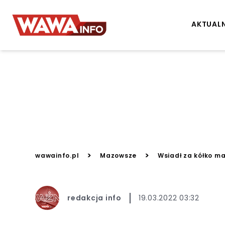
AKTUAL
>
>
wawainfo.pl
Mazowsze
Wsiadł za kółko ma
redakcja info
19.03.2022 03:32