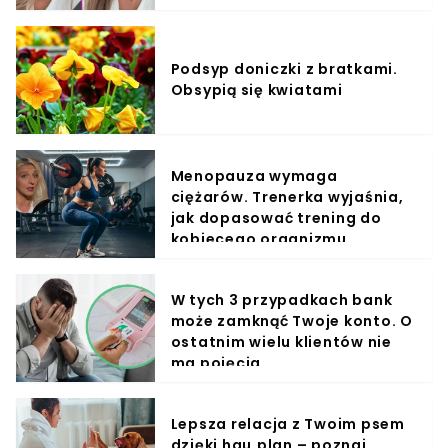
Podsyp doniczki z bratkami.
Obsypią się kwiatami
Menopauza wymaga
ciężarów. Trenerka wyjaśnia,
jak dopasować trening do
kobiecego organizmu
W tych 3 przypadkach bank
może zamknąć Twoje konto. O
ostatnim wielu klientów nie
ma pojęcia
Lepsza relacja z Twoim psem
dzięki hau.plan – poznaj