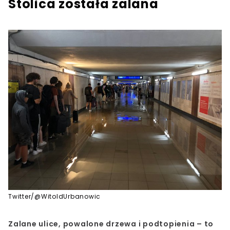
Stolica została zalana
Twitter/@WitoldUrbanowic
Zalane ulice, powalone drzewa i podtopienia – to