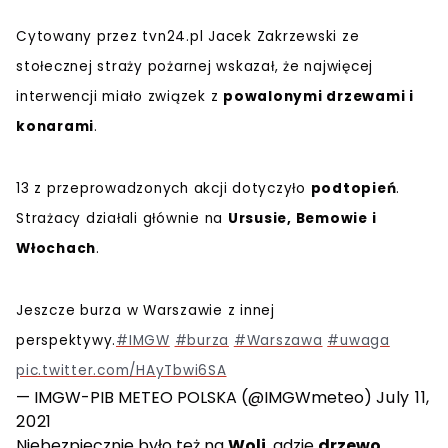
Cytowany przez tvn24.pl Jacek Zakrzewski ze
stołecznej straży pożarnej wskazał, że najwięcej
interwencji miało związek z
powalonymi drzewami i
konarami
.
13 z przeprowadzonych akcji dotyczyło
podtopień
.
Strażacy działali głównie na
Ursusie, Bemowie i
Włochach
.
Jeszcze burza w Warszawie z innej
perspektywy.
#IMGW
#burza
#Warszawa
#uwaga
pic.twitter.com/HAyTbwi6SA
— IMGW-PIB METEO POLSKA (@IMGWmeteo)
July 11,
2021
Niebezpiecznie było też na
Woli
, gdzie
drzewo