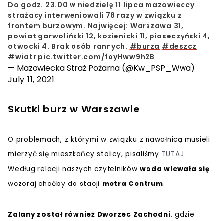
Do godz. 23.00 w niedzielę 11 lipca mazowieccy
strażacy interweniowali 78 razy w związku z
frontem burzowym. Najwięcej: Warszawa 31,
powiat garwoliński 12, kozienicki 11, piaseczyński 4,
otwocki 4. Brak osób rannych.
#burza
#deszcz
#wiatr
pic.twitter.com/foyHww9h2B
— Mazowiecka Straż Pożarna (@Kw_PSP_Wwa)
July 11, 2021
Skutki burz w Warszawie
O problemach, z którymi w związku z nawałnicą musieli
mierzyć się mieszkańcy stolicy, pisaliśmy
TUTAJ
.
Według relacji naszych czytelników
woda wlewała się
wczoraj choćby do stacji
metra Centrum
.
Zalany został również Dworzec Zachodni
, gdzie