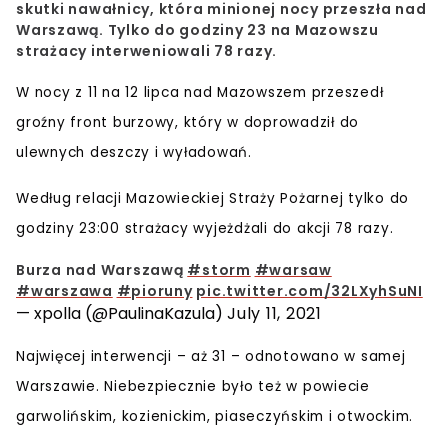
skutki nawałnicy, która minionej nocy przeszła nad
Warszawą. Tylko do godziny 23 na Mazowszu
strażacy interweniowali 78 razy.
W nocy
z 11 na 12 lipca
nad Mazowszem przeszedł
groźny front burzowy
, który w doprowadził do
ulewnych deszczy i wyładowań
.
Według relacji Mazowieckiej Straży Pożarnej tylko do
godziny 23:00 strażacy wyjeżdżali do akcji
78 razy
.
Burza nad Warszawą
#storm
#warsaw
#warszawa
#pioruny
pic.twitter.com/32LXyhSuNI
— xpolla (@PaulinaKazula)
July 11, 2021
Najwięcej interwencji – aż
31
– odnotowano w samej
Warszawie
. Niebezpiecznie było też w
powiecie
garwolińskim, kozienickim, piaseczyńskim i otwockim
.