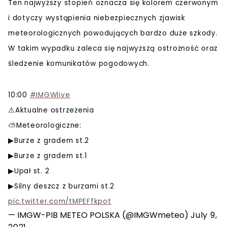
Ten najwyższy stopień oznacza się kolorem czerwonym
i dotyczy wystąpienia niebezpiecznych zjawisk
meteorologicznych powodujących bardzo duże szkody.
W takim wypadku zaleca się najwyższą ostrożność oraz
śledzenie komunikatów pogodowych.
10:00
#IMGWlive
⚠Aktualne ostrzeżenia
⛅Meteorologiczne:
▶Burze z gradem st.2
▶Burze z gradem st.1
▶Upał st. 2
▶Silny deszcz z burzami st.2
pic.twitter.com/tMPEFfkpot
— IMGW-PIB METEO POLSKA (@IMGWmeteo)
July 9,