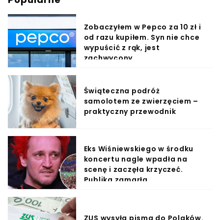
Zobaczyłem w Pepco za 10 zł i
od razu kupiłem. Syn nie chce
wypuścić z rąk, jest
zachwycony
Świąteczna podróż
samolotem ze zwierzęciem –
praktyczny przewodnik
Eks Wiśniewskiego w środku
koncertu nagle wpadła na
scenę i zaczęła krzyczeć.
Publika zamarła
ZUS wysyła pisma do Polaków.