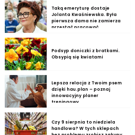
Taką emeryturę dostaje
Jolanta Kwaśniewska. Była
pierwsza dama nie zamierza
przestać pracować
Podsyp doniczki z bratkami.
Obsypią się kwiatami
Lepsza relacja z Twoim psem
dzięki hau.plan – poznaj
innowacyjny planer
treningowy
Czy 9 sierpnia to niedziela
handlowa? W tych sklepach
bez problemu zrobisz zakupy