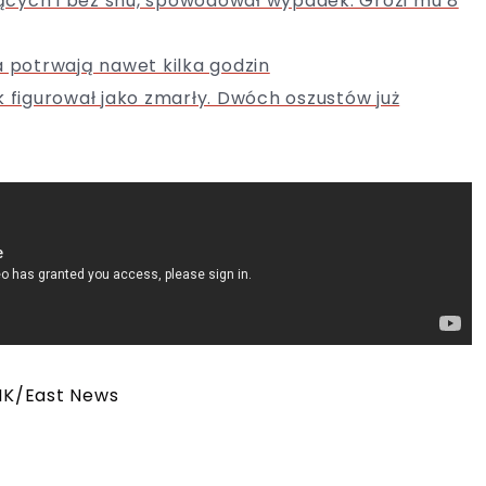
ących i bez snu, spowodował wypadek. Grozi mu 8
a potrwają nawet kilka godzin
k figurował jako zmarły. Dwóch oszustów już
ZIK/East News