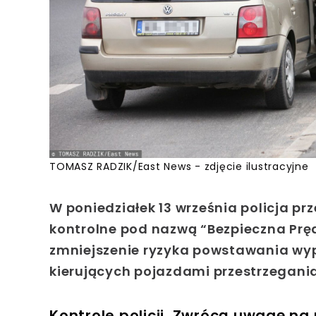
TOMASZ RADZIK/East News - zdjęcie ilustracyjne
W poniedziałek 13 września policja p
kontrolne pod nazwą “Bezpieczna Pręd
zmniejszenie ryzyka powstawania w
kierujących pojazdami przestrzegani
Kontrole policji. Zwrócą uwagę na