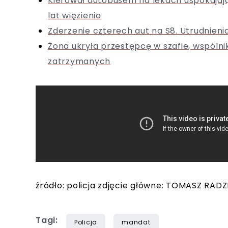
Kierował autobusem na lekach uspokajaj
lat więzienia
Zderzenie czterech aut na S8. Utrudnieni
Żona ukryła przestępcę w szafie, wspólni
zatrzymanych
źródło: policja zdjęcie główne: TOMASZ RAD
Tagi:
Policja
mandat