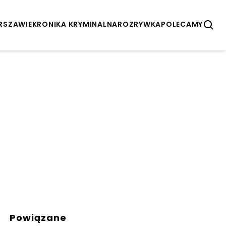
ARSZAWIE
KRONIKA KRYMINALNA
ROZRYWKA
POLECAMY
Powiązane