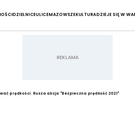
NOŚCI
DZIELNICE
ULICE
MAZOWSZE
KULTURA
DZIEJE SIĘ W W
nować prędkości. Rusza akcja "Bezpieczna prędkość 2021"