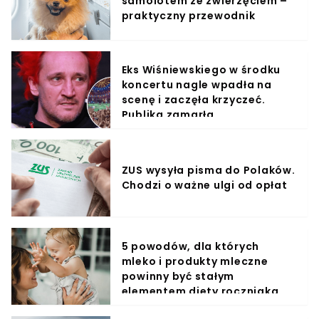
samolotem ze zwierzęciem –
praktyczny przewodnik
Eks Wiśniewskiego w środku
koncertu nagle wpadła na
scenę i zaczęła krzyczeć.
Publika zamarła
ZUS wysyła pisma do Polaków.
Chodzi o ważne ulgi od opłat
5 powodów, dla których
mleko i produkty mleczne
powinny być stałym
elementem diety roczniaka