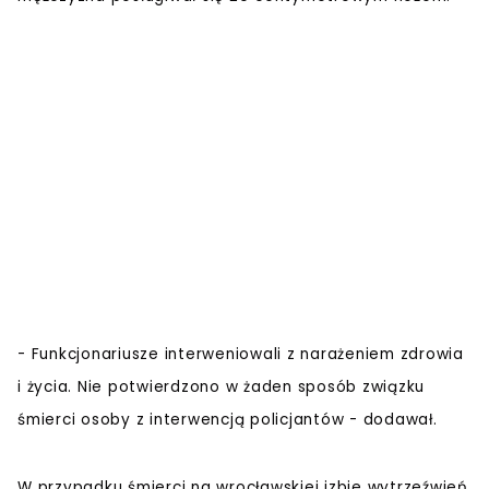
- Funkcjonariusze interweniowali z narażeniem zdrowia
i życia. Nie potwierdzono w żaden sposób związku
śmierci osoby z interwencją policjantów - dodawał.
W przypadku śmierci na wrocławskiej izbie wytrzeźwień