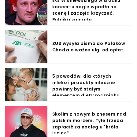
Eks Wiśniewskiego w środku
koncertu nagle wpadła na
scenę i zaczęła krzyczeć.
Publika zamarła
ZUS wysyła pisma do Polaków.
Chodzi o ważne ulgi od opłat
5 powodów, dla których
mleko i produkty mleczne
powinny być stałym
elementem diety roczniaka
Skolim z nowym biznesem nad
polskim morzem. Tyle trzeba
zapłacić za nocleg u "króla
latino"