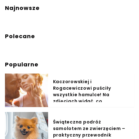
Najnowsze
Polecane
Popularne
Kaczorowskiej i
Rogacewiczowi puściły
wszystkie hamulce! Na
zdjęciach widać, co
wyprawiali w wodzie
Świąteczna podróż
samolotem ze zwierzęciem –
praktyczny przewodnik