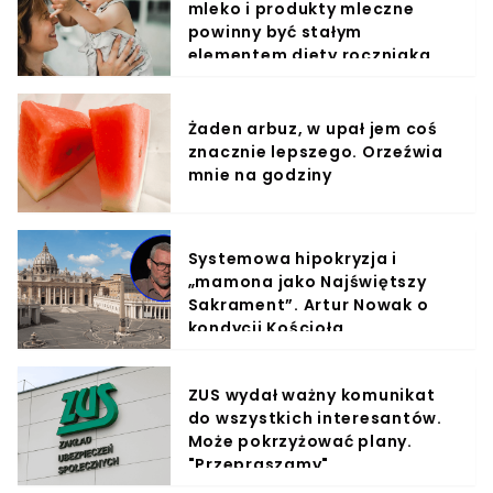
mleko i produkty mleczne
powinny być stałym
elementem diety roczniaka
Żaden arbuz, w upał jem coś
znacznie lepszego. Orzeźwia
mnie na godziny
Systemowa hipokryzja i
„mamona jako Najświętszy
Sakrament”. Artur Nowak o
kondycji Kościoła
ZUS wydał ważny komunikat
do wszystkich interesantów.
Może pokrzyżować plany.
"Przepraszamy"