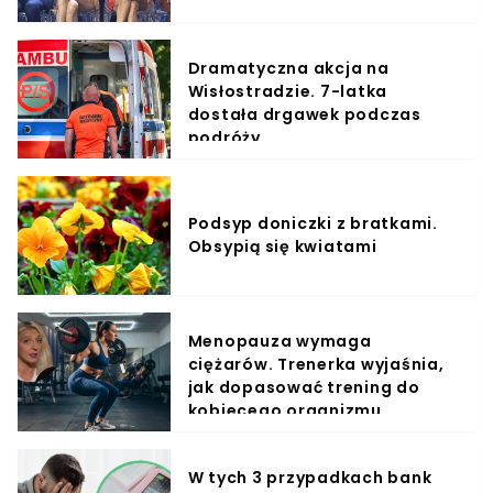
Dramatyczna akcja na
Wisłostradzie. 7-latka
dostała drgawek podczas
podróży
Podsyp doniczki z bratkami.
Obsypią się kwiatami
Menopauza wymaga
ciężarów. Trenerka wyjaśnia,
jak dopasować trening do
kobiecego organizmu
W tych 3 przypadkach bank