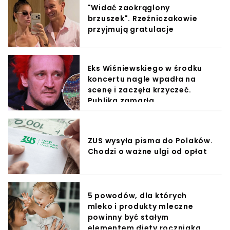
"Widać zaokrąglony
brzuszek". Rzeźniczakowie
przyjmują gratulacje
Eks Wiśniewskiego w środku
koncertu nagle wpadła na
scenę i zaczęła krzyczeć.
Publika zamarła
ZUS wysyła pisma do Polaków.
Chodzi o ważne ulgi od opłat
5 powodów, dla których
mleko i produkty mleczne
powinny być stałym
elementem diety roczniaka