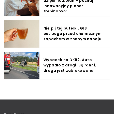
dzięki hau.plan – poznaj
innowacyjny planer
treningowy
Nie pij tej butelki. GIS
ostrzega przed chemicznym
zapachem w znanym napoju
Wypadek na DK92. Auto
wypadło z drogi. Są ranni,
droga jest zablokowana