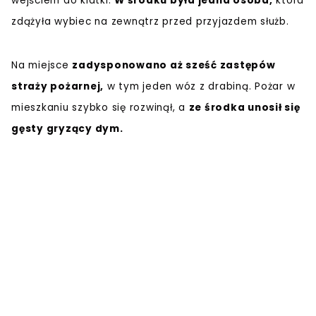
wejściem do klatki.
W środku była jedna osoba,
która
zdążyła wybiec na zewnątrz przed przyjazdem służb.
Na miejsce
zadysponowano aż sześć zastępów
straży pożarnej,
w tym jeden wóz z drabiną. Pożar w
mieszkaniu szybko się rozwinął, a
ze środka unosił się
gęsty gryzący dym.