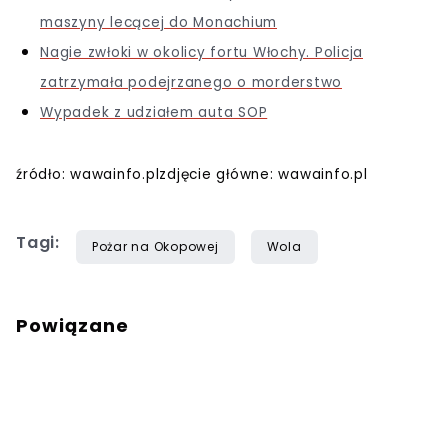
maszyny lecącej do Monachium
Nagie zwłoki w okolicy fortu Włochy. Policja
zatrzymała podejrzanego o morderstwo
Wypadek z udziałem auta SOP
źródło: wawainfo.plzdjęcie główne: wawainfo.pl
Tagi:
Pożar na Okopowej
Wola
Powiązane