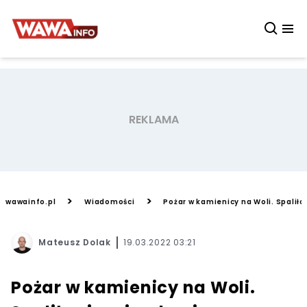
>
>
wawainfo.pl
Wiadomości
Pożar w kamienicy na Woli. Spaliło
Mateusz Dolak
19.03.2022 03:21
Pożar w kamienicy na Woli.