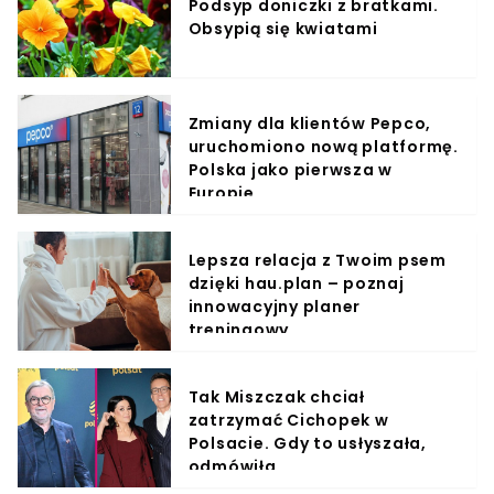
Podsyp doniczki z bratkami.
Obsypią się kwiatami
Zmiany dla klientów Pepco,
uruchomiono nową platformę.
Polska jako pierwsza w
Europie
Lepsza relacja z Twoim psem
dzięki hau.plan – poznaj
innowacyjny planer
treningowy
Tak Miszczak chciał
zatrzymać Cichopek w
Polsacie. Gdy to usłyszała,
odmówiła