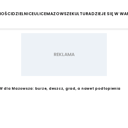
NOŚCI
DZIELNICE
ULICE
MAZOWSZE
KULTURA
DZIEJE SIĘ W W
W dla Mazowsza: burze, deszcz, grad, a nawet podtopienia
0