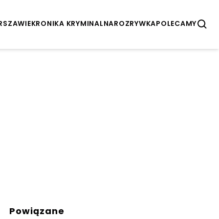
ARSZAWIE
KRONIKA KRYMINALNA
ROZRYWKA
POLECAMY
Powiązane