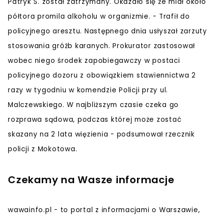
Patryk S. został zatrzymany. Okazało się że miał około
półtora promila alkoholu w organizmie. - Trafił do
policyjnego aresztu. Następnego dnia usłyszał zarzuty
stosowania gróźb karanych. Prokurator zastosował
wobec niego środek zapobiegawczy w postaci
policyjnego dozoru z obowiązkiem stawiennictwa 2
razy w tygodniu w komendzie Policji przy ul.
Malczewskiego. W najbliższym czasie czeka go
rozprawa sądowa, podczas której może zostać
skazany na 2 lata więzienia - podsumował rzecznik
policji z Mokotowa.
Czekamy na Wasze informacje
wawainfo.pl - to portal z informacjami o Warszawie,