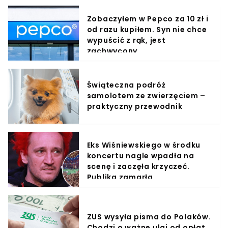
Zobaczyłem w Pepco za 10 zł i
od razu kupiłem. Syn nie chce
wypuścić z rąk, jest
zachwycony
Świąteczna podróż
samolotem ze zwierzęciem –
praktyczny przewodnik
Eks Wiśniewskiego w środku
koncertu nagle wpadła na
scenę i zaczęła krzyczeć.
Publika zamarła
ZUS wysyła pisma do Polaków.
Chodzi o ważne ulgi od opłat