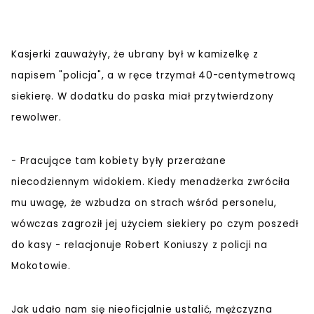
Kasjerki zauważyły, że ubrany był w kamizelkę z
napisem "policja", a w ręce trzymał 40-centymetrową
siekierę. W dodatku do paska miał przytwierdzony
rewolwer.
- Pracujące tam kobiety były przerażane
niecodziennym widokiem. Kiedy menadżerka zwróciła
mu uwagę, że wzbudza on strach wśród personelu,
wówczas zagroził jej użyciem siekiery po czym poszedł
do kasy - relacjonuje Robert Koniuszy z policji na
Mokotowie.
Jak udało nam się nieoficjalnie ustalić, mężczyzna