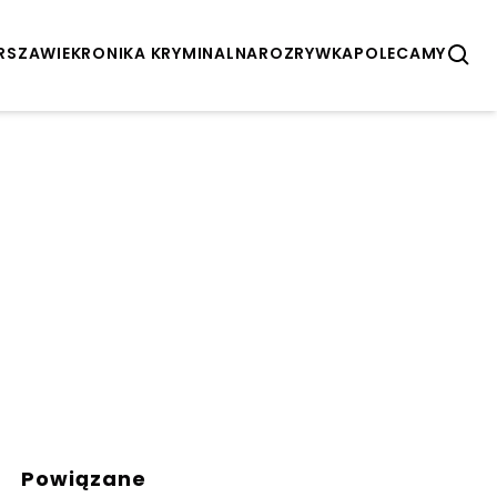
ARSZAWIE
KRONIKA KRYMINALNA
ROZRYWKA
POLECAMY
Powiązane