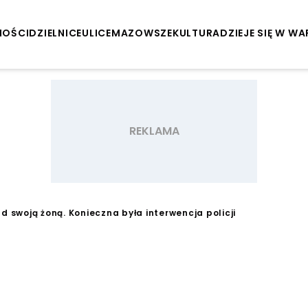
NOŚCI
DZIELNICE
ULICE
MAZOWSZE
KULTURA
DZIEJE SIĘ W W
ad swoją żoną. Konieczna była interwencja policji