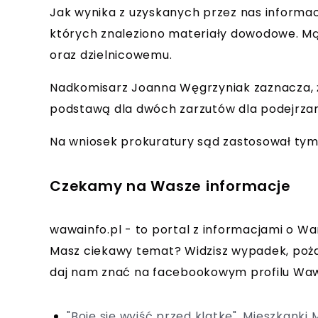
Jak wynika z uzyskanych przez nas informac
których znaleziono materiały dowodowe. Mąż
oraz dzielnicowemu.
Nadkomisarz Joanna Węgrzyniak zaznacza, 
podstawą dla dwóch zarzutów dla podejrzan
Na wniosek prokuratury sąd zastosował tym
Czekamy na Wasze informacje
wawainfo.pl - to portal z informacjami o Wa
Masz ciekawy temat? Widzisz wypadek, poża
daj nam znać na facebookowym profilu Waw
"Boję się wyjść przed klatkę". Mieszkank