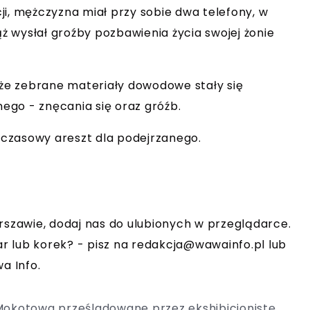
ji, mężczyzna miał przy sobie dwa telefony, w
 wysłał groźby pozbawienia życia swojej żonie
że zebrane materiały dowodowe stały się
ego - znęcania się oraz gróźb.
czasowy areszt dla podejrzanego.
rszawie, dodaj nas do ulubionych w przeglądarce.
r lub korek? - pisz na
redakcja@wawainfo.pl
lub
a Info.
i Mokotowa prześladowane przez ekshibicjonistę