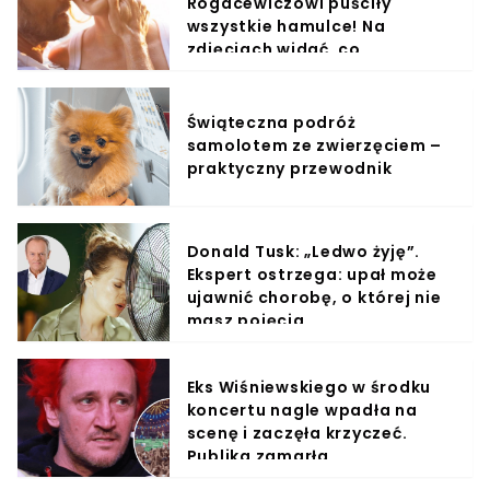
Rogacewiczowi puściły
wszystkie hamulce! Na
zdjęciach widać, co
wyprawiali w wodzie
Świąteczna podróż
samolotem ze zwierzęciem –
praktyczny przewodnik
Donald Tusk: „Ledwo żyję”.
Ekspert ostrzega: upał może
ujawnić chorobę, o której nie
masz pojęcia
Eks Wiśniewskiego w środku
koncertu nagle wpadła na
scenę i zaczęła krzyczeć.
Publika zamarła