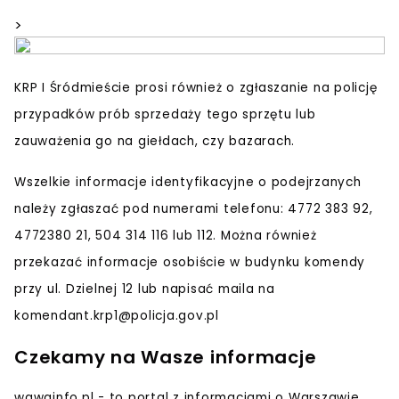
>
KRP I Śródmieście prosi również o zgłaszanie na policję
przypadków
prób sprzedaży tego sprzętu
lub
zauważenia go na giełdach, czy bazarach.
Wszelkie informacje identyfikacyjne o podejrzanych
należy zgłaszać pod numerami telefonu:
4772 383 92,
4772380 21, 504 314 116 lub 112
. Można również
przekazać informacje osobiście w budynku komendy
przy
ul. Dzielnej 12
lub napisać maila na
komendant.krp1@policja.gov.pl
Czekamy na Wasze informacje
wawainfo.pl - to portal z informacjami o Warszawie,