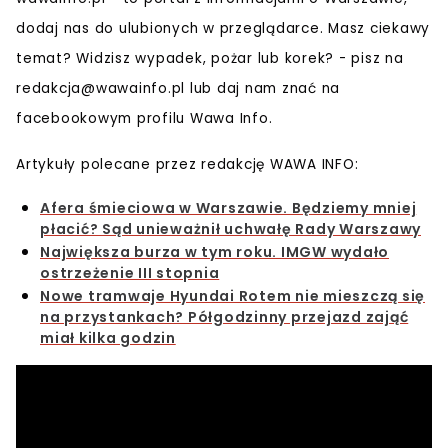
dodaj nas do ulubionych w przeglądarce. Masz ciekawy
temat? Widzisz wypadek, pożar lub korek? - pisz na
redakcja@wawainfo.pl
lub daj nam znać na
facebookowym profilu Wawa Info.
Artykuły polecane przez redakcję WAWA INFO:
Afera śmieciowa w Warszawie. Będziemy mniej
płacić? Sąd unieważnił uchwałę Rady Warszawy
Największa burza w tym roku. IMGW wydało
ostrzeżenie III stopnia
Nowe tramwaje Hyundai Rotem nie mieszczą się
na przystankach? Półgodzinny przejazd zająć
miał kilka godzin