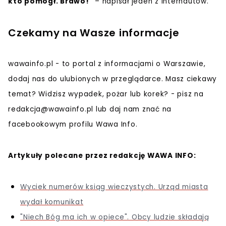
kto pomógł. Brawo!"
– napisał jeden z internautów.
Czekamy na Wasze informacje
wawainfo.pl - to portal z informacjami o Warszawie,
dodaj nas do ulubionych w przeglądarce. Masz ciekawy
temat? Widzisz wypadek, pożar lub korek? - pisz na
redakcja@wawainfo.pl
lub daj nam znać na
facebookowym profilu Wawa Info.
Artykuły polecane przez redakcję WAWA INFO:
Wyciek numerów ksiąg wieczystych. Urząd miasta
wydał komunikat
"Niech Bóg ma ich w opiece". Obcy ludzie składają