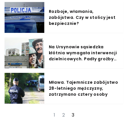
Rozboje, włamania,
zabójstwa. Czy w stolicy jest
bezpiecznie?
Na Ursynowie sąsiedzka
kłótnia wymagała interwencji
dzielnicowych. Padły groźby
karalne
Mława. Tajemnicze zabójstwo
28-letniego mężczyzny,
zatrzymano cztery osoby
1
2
3