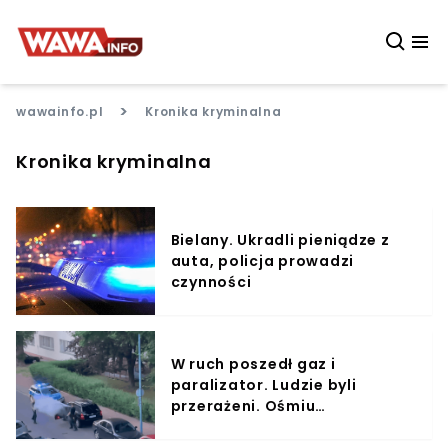
>
wawainfo.pl
Kronika kryminalna
Kronika kryminalna
Bielany. Ukradli pieniądze z
auta, policja prowadzi
czynności
W ruch poszedł gaz i
paralizator. Ludzie byli
przerażeni. Ośmiu
policjantów obezwładniało
agresywnego mężczyznę