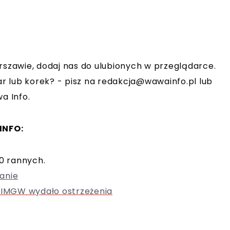
rszawie, dodaj nas do ulubionych w przeglądarce.
r lub korek? - pisz na
redakcja@wawainfo.pl
lub
a Info.
INFO:
10 rannych.
anie
IMGW wydało ostrzeżenia