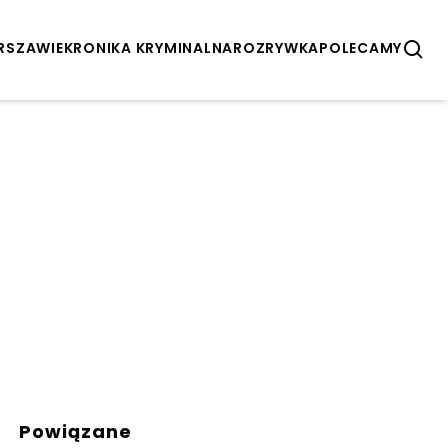
ARSZAWIE
KRONIKA KRYMINALNA
ROZRYWKA
POLECAMY
Powiązane