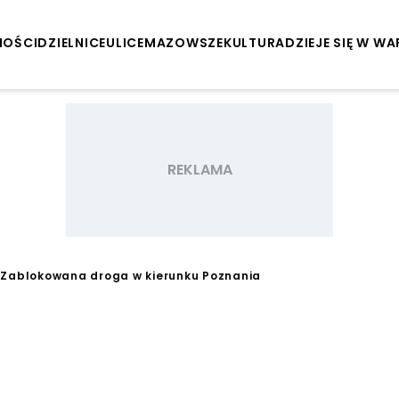
NOŚCI
DZIELNICE
ULICE
MAZOWSZE
KULTURA
DZIEJE SIĘ W W
 Zablokowana droga w kierunku Poznania