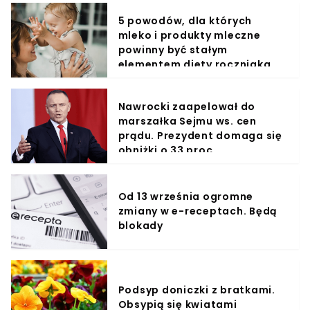
5 powodów, dla których
mleko i produkty mleczne
powinny być stałym
elementem diety roczniaka
Nawrocki zaapelował do
marszałka Sejmu ws. cen
prądu. Prezydent domaga się
obniżki o 33 proc.
Od 13 września ogromne
zmiany w e-receptach. Będą
blokady
Podsyp doniczki z bratkami.
Obsypią się kwiatami