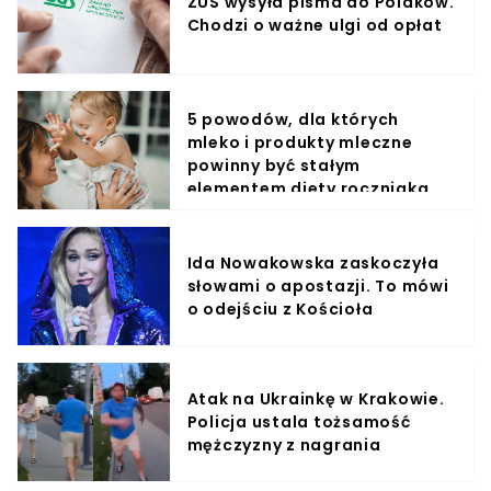
ZUS wysyła pisma do Polaków.
Chodzi o ważne ulgi od opłat
5 powodów, dla których
mleko i produkty mleczne
powinny być stałym
elementem diety roczniaka
Ida Nowakowska zaskoczyła
słowami o apostazji. To mówi
o odejściu z Kościoła
Atak na Ukrainkę w Krakowie.
Policja ustala tożsamość
mężczyzny z nagrania