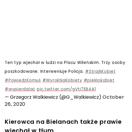
Ten typ wjechał w ludzi na Placu Wileńskim. Trzy osoby
poszkodowane. Interweniuje Policja.
#StrajkKobiet
#PowiedzKomuś
#WyrokNaKobiety
#piekłokobiet
#wypierdalać
pic.twitter.com/gVtI7EB4A1
— Grzegorz Walkiewicz (@G_Walkiewicz)
October
26, 2020
Kierowca na Bielanach także prawie
wjechał w tłum