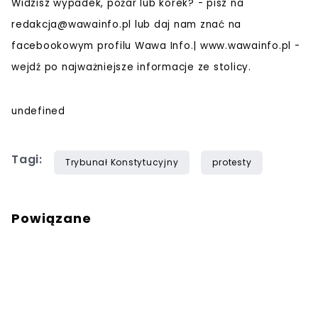
Widzisz wypadek, pożar lub korek? - pisz na
redakcja@wawainfo.pl
lub daj nam znać na
facebookowym profilu Wawa Info.| www.wawainfo.pl -
wejdź po najważniejsze informacje ze stolicy.
undefined
Tagi:
Trybunał Konstytucyjny
protesty
Powiązane