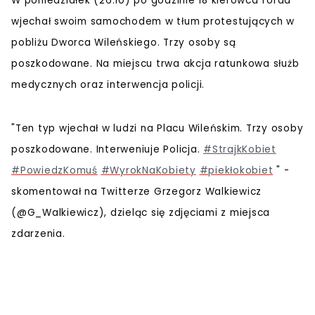
W poniedziałek (26.10) po godzinie 18 kierowca forda
wjechał swoim samochodem w tłum protestujących w
pobliżu Dworca Wileńskiego. Trzy osoby są
poszkodowane. Na miejscu trwa akcja ratunkowa służb
medycznych oraz interwencja policji.
"Ten typ wjechał w ludzi na Placu Wileńskim. Trzy osoby
poszkodowane. Interweniuje Policja.
#StrajkKobiet
#PowiedzKomuś
#WyrokNaKobiety
#piekłokobiet
" -
skomentował na Twitterze Grzegorz Walkiewicz
(@G_Walkiewicz), dzieląc się zdjęciami z miejsca
zdarzenia.