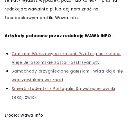
temat? Widzisz wypadek, pożar lub korek? - pisz na
redakcja@wawainfo.pl
lub daj nam znać na
facebookowym profilu Wawa Info.
Artykuły polecane przez redakcję WAWA INFO:
Centrum Warszawy się zmieni. Przetarg na zielone
Aleje Jerozolimskie został rozstrzygnięty
Samochody przygniecione gałęziami. Wiatr daje się
warszawiakom we znaki
Śmierć studentki z Portugalii. Są wstępne wyniki
sekcji zwłok
źródło: Wawa Info