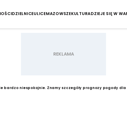
NOŚCI
DZIELNICE
ULICE
MAZOWSZE
KULTURA
DZIEJE SIĘ W W
e bardzo niespokojnie. Znamy szczegóły prognozy pogody dl