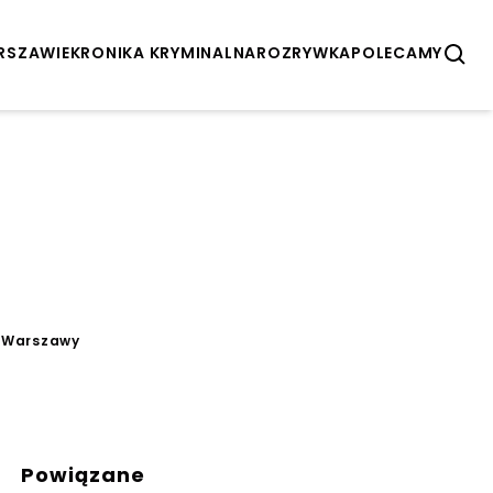
ARSZAWIE
KRONIKA KRYMINALNA
ROZRYWKA
POLECAMY
a Warszawy
Powiązane