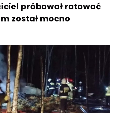
ciciel próbował ratować
sam został mocno