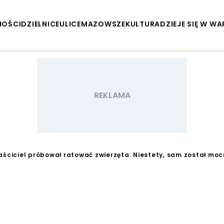
NOŚCI
DZIELNICE
ULICE
MAZOWSZE
KULTURA
DZIEJE SIĘ W W
aściciel próbował ratować zwierzęta. Niestety, sam został mo