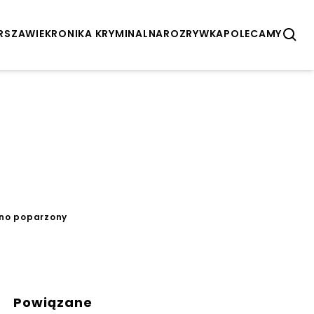
ARSZAWIE
KRONIKA KRYMINALNA
ROZRYWKA
POLECAMY
cno poparzony
Powiązane