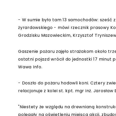
- W sumie było tam 13 samochodów: sześć z
żyrardowskiego - mówi rzecznik prasowy K
Grodzisku Mazowieckim, Krzysztof Tryniszew
Gaszenie pożaru zajęło strażakom około trzec
ostatni pojazd wrócił do jednostki 17 minut
Wawa Info.
- Doszło do pożaru hodowli koni. Cztery zwie
relacjonuje z kolei st. kpt. mgr inż. Jarosław
"Niestety że względu na drewnianą konstrukc
polegały na oświetleniu miejsca akcji, zbud