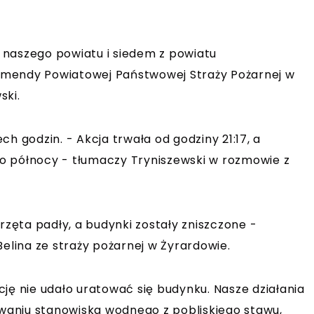
 naszego powiatu i siedem z powiatu
omendy Powiatowej Państwowej Straży Pożarnej w
ski.
h godzin. - Akcja trwała od godziny 21:17, a
 po północy - tłumaczy Tryniszewski w rozmowie z
rzęta padły, a budynki zostały zniszczone -
 Belina ze straży pożarnej w Żyrardowie.
ję nie udało uratować się budynku. Nasze działania
owaniu stanowiska wodnego z pobliskiego stawu,