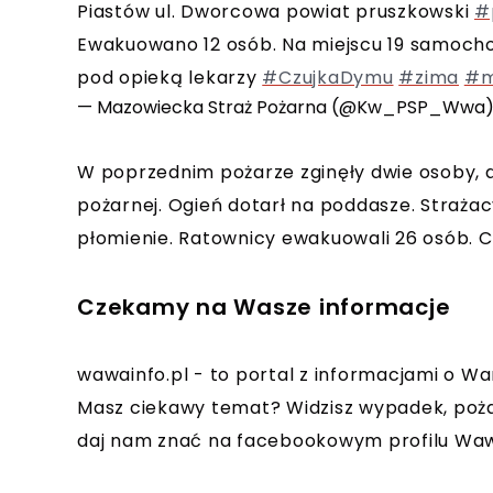
Piastów ul. Dworcowa powiat pruszkowski
#
Ewakuowano 12 osób. Na miejscu 19 samoch
pod opieką lekarzy
#CzujkaDymu
#zima
#m
— Mazowiecka Straż Pożarna (@Kw_PSP_Wwa
W poprzednim pożarze zginęły dwie osoby, a 
pożarnej. Ogień dotarł na poddasze. Strażac
płomienie. Ratownicy ewakuowali 26 osób. 
Czekamy na Wasze informacje
wawainfo.pl - to portal z informacjami o Wa
Masz ciekawy temat? Widzisz wypadek, poża
daj nam znać na facebookowym profilu Waw