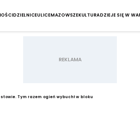
NOŚCI
DZIELNICE
ULICE
MAZOWSZE
KULTURA
DZIEJE SIĘ W W
astowie. Tym razem ogień wybuchł w bloku