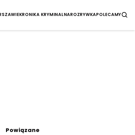
ARSZAWIE
KRONIKA KRYMINALNA
ROZRYWKA
POLECAMY
Powiązane