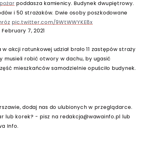
pożar
poddasza kamienicy. Budynek dwupiętrowy.
odów i 50 strażaków. Dwie osoby poszkodowane
róz
pic.twitter.com/9WtWWYKE8x
)
February 7, 2021
w akcji ratunkowej udział brało 11 zastępów straży
y musieli robić otwory w dachu, by ugasić
Część mieszkańców samodzielnie opuściło budynek.
rszawie, dodaj nas do ulubionych w przeglądarce.
r lub korek? - pisz na
redakcja@wawainfo.pl
lub
a Info.