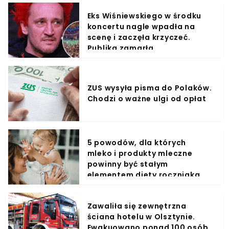
Eks Wiśniewskiego w środku
koncertu nagle wpadła na
scenę i zaczęła krzyczeć.
Publika zamarła
ZUS wysyła pisma do Polaków.
Chodzi o ważne ulgi od opłat
5 powodów, dla których
mleko i produkty mleczne
powinny być stałym
elementem diety roczniaka
Zawaliła się zewnętrzna
ściana hotelu w Olsztynie.
Ewakuowano ponad 100 osób,