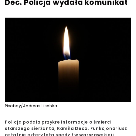
Dec. Policja wydała komunikat
Pixabay/Andreas Lischka
Policja podała przykre informacje o śmierci
starszego sierżanta, Kamila Deca. Funkcjonariusz
ostatnie cztery lata spędził w warszawskiej i