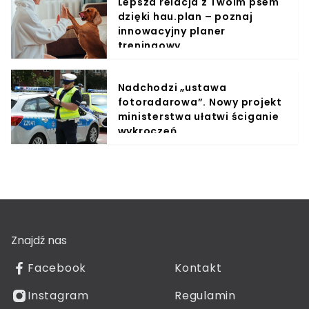
Lepsza relacja z Twoim psem
dzięki hau.plan – poznaj
innowacyjny planer
treningowy
Nadchodzi „ustawa
fotoradarowa”. Nowy projekt
ministerstwa ułatwi ściganie
wykroczeń
Znajdź nas
Facebook
Kontakt
Instagram
Regulamin