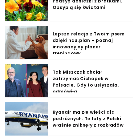
Podsyp doniczki z bratkami.
Obsypią się kwiatami
Lepsza relacja z Twoim psem
dzięki hau.plan – poznaj
innowacyjny planer
treningowy
Tak Miszczak chciał
zatrzymać Cichopek w
Polsacie. Gdy to usłyszała,
odmówiła
Ryanair ma złe wieści dla
podróżnych. Te loty z Polski
właśnie zniknęły z rozkładów