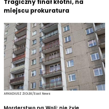
Tragiczny finał kłótni, na
miejscu prokuratura
ARKADIUSZ ZIOLEK/East News
Morderstwo na Woli: nie żyje