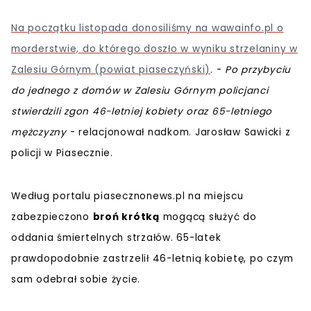
Na początku listopada donosiliśmy na wawainfo.pl o
morderstwie, do którego doszło w wyniku strzelaniny w
Zalesiu Górnym (powiat piaseczyński)
. -
Po przybyciu
do jednego z domów w Zalesiu Górnym policjanci
stwierdzili zgon 46-letniej kobiety oraz 65-letniego
mężczyzny
- relacjonował nadkom. Jarosław Sawicki z
policji w Piasecznie.
Według portalu piasecznonews.pl na miejscu
zabezpieczono
broń krótką
mogącą służyć do
oddania śmiertelnych strzałów. 65-latek
prawdopodobnie zastrzelił 46-letnią kobietę, po czym
sam odebrał sobie życie.