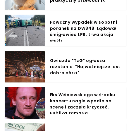
praktyczny przewodnik
Poważny wypadek w sobotni
poranek na DW848. Lądował
śmigłowiec LPR, trwa akcja
służb
Gwiazda "TzG" ogłasza
rozstanie. "Najważniejsze jest
dobro córki"
Eks Wiśniewskiego w środku
koncertu nagle wpadła na
scenę i zaczęła krzyczeć.
Publika zamarła