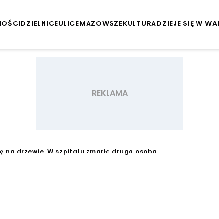
NOŚCI
DZIELNICE
ULICE
MAZOWSZE
KULTURA
DZIEJE SIĘ W W
ię na drzewie. W szpitalu zmarła druga osoba