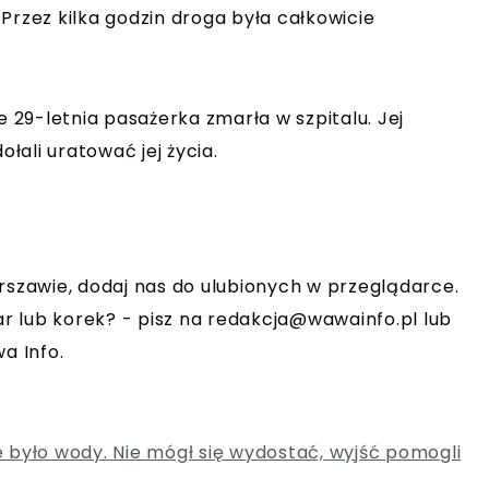
Przez kilka godzin droga była całkowicie
e 29-letnia pasażerka zmarła w szpitalu. Jej
ołali uratować jej życia.
rszawie, dodaj nas do ulubionych w przeglądarce.
r lub korek? - pisz na
redakcja@wawainfo.pl
lub
a Info.
 było wody. Nie mógł się wydostać, wyjść pomogli