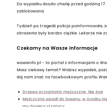
Do wypadku doszło chwilę przed godziną 17. 
zablokowana.
Tydzień po tragedii policja poinformowała, ż
obrażenia były bardzo ciężkie. Lekarze nie zd
Czekamy na Wasze informacje
wawainfo.pl - to portal z informacjami o Wa
Masz ciekawy temat? Widzisz wypadek, poża
daj nam znać na facebookowym profilu Waw
Drzewo przygniotło mężczyznę. Nie żyje
Mężczyzna wpadł do basenu, w środku nie
mu dopiero strażacy