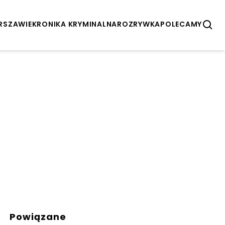
ARSZAWIE
KRONIKA KRYMINALNA
ROZRYWKA
POLECAMY
Powiązane