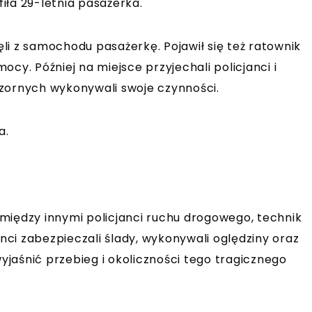
fiła 29-letnia pasażerka.
li z samochodu pasażerkę. Pojawił się też ratownik
cy. Później na miejsce przyjechali policjanci i
zornych wykonywali swoje czynności.
a.
między innymi policjanci ruchu drogowego, technik
anci zabezpieczali ślady, wykonywali oględziny oraz
jaśnić przebieg i okoliczności tego tragicznego