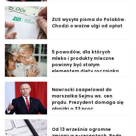
ZUS wysyła pisma do Polaków.
Chodzi o ważne ulgi od opłat
5 powodów, dla których
mleko i produkty mleczne
powinny być stałym
elementem diety roczniaka
Nawrocki zaapelował do
marszałka Sejmu ws. cen
prądu. Prezydent domaga się
obniżki o 33 proc.
Od 13 września ogromne
zmiany w e-receptach. Będą